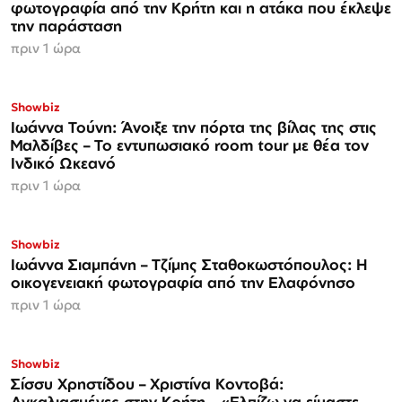
φωτογραφία από την Κρήτη και η ατάκα που έκλεψε
την παράσταση
πριν 1 ώρα
Showbiz
Ιωάννα Τούνη: Άνοιξε την πόρτα της βίλας της στις
Μαλδίβες – Το εντυπωσιακό room tour με θέα τον
Ινδικό Ωκεανό
πριν 1 ώρα
Showbiz
Ιωάννα Σιαμπάνη – Τζίμης Σταθοκωστόπουλος: Η
οικογενειακή φωτογραφία από την Ελαφόνησο
πριν 1 ώρα
Showbiz
Σίσσυ Χρηστίδου – Χριστίνα Κοντοβά:
Αγκαλιασμένες στην Κρήτη – «Ελπίζω να είμαστε