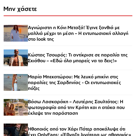
Μην χάσετε
Αγνώριστη η Κόνι Μεταξά! Έγινε ξανθιά με
μαλλιά μέχρι τη μέση – Η εντυπωσιακή αλλαγή
στο look της
Κώστας Τσουρός: Τι αντίκρισε σε παραλία της
Σκιάθου – «Εδώ όλα μπορείς να τα δεις!»
Μαρία Μπεκατώρου: Με λευκό μπικίνι στις
παραλίες της Σαρδηνίας - Οι εντυπωσιακές
πόζες
Βάσω Λασκαράκη – Λευτέρης Σουλτάτος: Η
φωτογραφία από την Κρήτη και η ατάκα που
έκλεψε την παράσταση
Ηθοποιός από τον Χάρι Πότερ αποκάλυψε ότι
έχει OnlyFans: «Έβγαζα λιγότερα ως ηθοποιός»