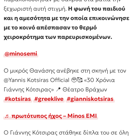
ξεχωριστή αυτή στιγμή.
Η φωνή του παιδιού
και η αμεσότητα με την οποία επικοινώνησε
με το κοινό απέσπασαν το θερμό
χειροκρότημα των παρευρισκομένων.
@minosemi
Ο μικρός Θανάσης ανέβηκε στη σκηνή με τον
@Yannis Kotsiras Official 🥹🥰 «30 Χρόνια
Γιάννης Κότσιρας» 📍 Θέατρο Βράχων
#kotsiras
#greeklive
#gianniskotsiras
♬ πρωτότυπος ήχος – Minos EMI
Ο Γιάννης Κότσιρας στάθηκε δίπλα του σε όλη