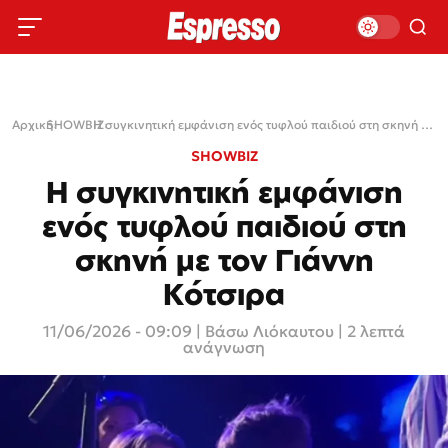
Αρχική
SHOWBIZ
›
›
Η συγκινητική εμφάνιση ενός τυφλού παιδιού στη σκηνή με τον Γιάννη Κότσιρα
SHOWBIZ
Η συγκινητική εμφάνιση
ενός τυφλού παιδιού στη
σκηνή με τον Γιάννη
Κότσιρα
11/06/2026 - 09:09
|
Βάσω Λιόκαυτου
| 2 λεπτά
ανάγνωση