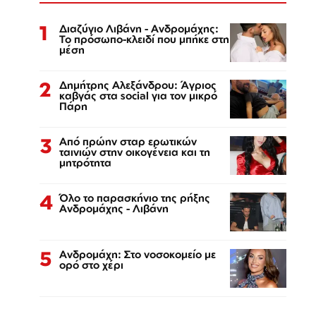
1
Διαζύγιο Λιβάνη - Ανδρομάχης:
Το πρόσωπο-κλειδί που μπήκε στη
μέση
2
Δημήτρης Αλεξάνδρου: Άγριος
καβγάς στα social για τον μικρό
Πάρη
3
Από πρώην σταρ ερωτικών
ταινιών στην οικογένεια και τη
μητρότητα
4
Όλο το παρασκήνιο της ρήξης
Ανδρομάχης - Λιβάνη
5
Ανδρομάχη: Στο νοσοκομείο με
ορό στο χέρι