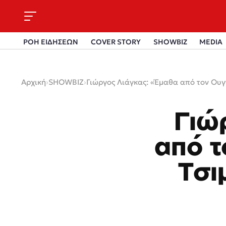
ΡΟΗ ΕΙΔΗΣΕΩΝ
COVER STORY
SHOWBIZ
MEDIA
Αρχική
›
SHOWBIZ
›
Γιώργος Λιάγκας: «Έμαθα από τον Ουγγ
Γιώ
από τ
Τσι