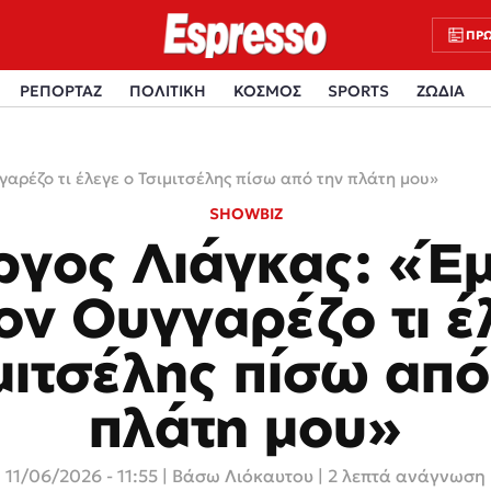
ΠΡΩ
ΡΕΠΟΡΤΑΖ
ΠΟΛΙΤΙΚΗ
ΚΟΣΜΟΣ
SPORTS
ΖΩΔΙΑ
αρέζο τι έλεγε ο Τσιμιτσέλης πίσω από την πλάτη μου»
SHOWBIZ
ργος Λιάγκας: «Έ
ον Ουγγαρέζο τι έ
μιτσέλης πίσω από
πλάτη μου»
11/06/2026 - 11:55
|
Βάσω Λιόκαυτου
| 2 λεπτά ανάγνωση