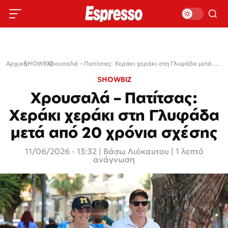
Αρχική
SHOWBIZ
›
›
Χρουσαλά – Πατίτσας: Χεράκι χεράκι στη Γλυφάδα μετά από 20 χρόνια σχέσης
SHOWBIZ
Χρουσαλά – Πατίτσας:
Χεράκι χεράκι στη Γλυφάδα
μετά από 20 χρόνια σχέσης
11/06/2026 - 13:32
|
Βάσω Λιόκαυτου
| 1 λεπτό
ανάγνωση