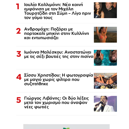
1
Ιουλία Καλλιμάνη: Νέα κοινή
εμφάνιση με τον Μιχάλη
Τουρατζίδη στη Σύμη – Λίγο πριν
τον γάμο τους
2
Ανδρομάχη: Ποζάρει με
πορτοκαλί μπικίνι στην Κυλλήνη
και εντυπωσιάζει
3
Ιωάννα Μαλέσκου: Αναστατώνει
με τις σέξι βουτιές της στην πισίνα
4
Σίσσυ Χρηστίδου: Η φωτογραφία
με μαγιό χωρίς φίλτρα που
συζητήθηκε
5
Γιώργος Λιβάνης: Οι δύο λέξεις
μετά τον χωρισμό που άναψαν
νέες φωτιές