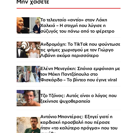
Μην χάσετε
Το τελευταίο «αντίο» στον Λάκη
Χαλκιά – Η στιγμή που λύγισε η
σύζυγός του πάνω από το φέρετρο
Ανδρομάχη: Το TikTok που φούντωσε
τις φήμες χωρισμού με τον Γιώργο
Λιβάνη ακόμα περισσότερο
Ελένη Μενεγάκη: Σπάνια εμφάνιση με
τον Μάκη Παντζόπουλο στο
Φισκάρδο – Το βίντεο που έγινε viral
Τζο Τζόνας: Αυτός είναι ο λόγος που
ξεκίνησε ψυχοθεραπεία
Αντόνιο Μπαντέρας: Εξηγεί γιατί η
καρδιακή προσβολή που πέρασε
ήταν «το καλύτερο πράγμα» που του