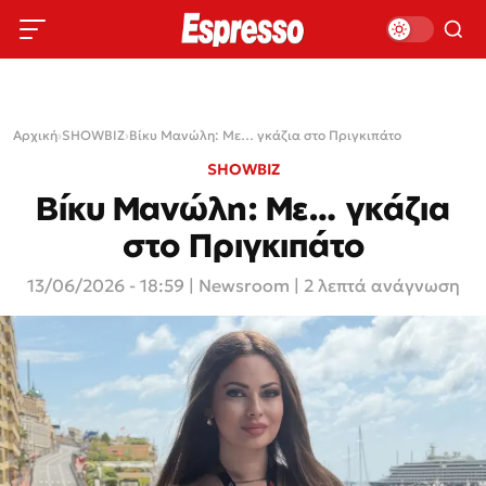
Αρχική
›
SHOWBIZ
›
Βίκυ Μανώλη: Με… γκάζια στο Πριγκιπάτο
SHOWBIZ
Βίκυ Μανώλη: Με… γκάζια
στο Πριγκιπάτο
13/06/2026 - 18:59
|
Newsroom
| 2 λεπτά ανάγνωση