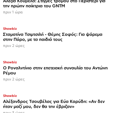
Αλεξία Κούβελα: Στιγμές τρόμου στο Περιστέρι για
την πρώην παίκτρια του GNTM
πριν 1 ώρα
Showbiz
Σταματίνα Τσιμτσιλή - Θέμης Σοφός: Για ψάρεμα
στην Πάρο, με τα παιδιά τους
πριν 2 ώρες
Showbiz
Ο Ροναλντίνιο στην επετειακή συναυλία του Αντώνη
Ρέμου
πριν 2 ώρες
Showbiz
Αλέξανδρος Τσουβέλας για Εύα Καρύδη: «Αν δεν
ήταν μαζί μου, δεν θα την έβριζαν»
πριν 3 ώρες