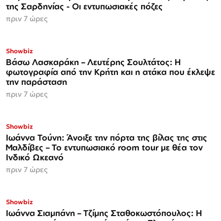
της Σαρδηνίας - Οι εντυπωσιακές πόζες
πριν 7 ώρες
Showbiz
Βάσω Λασκαράκη – Λευτέρης Σουλτάτος: Η
φωτογραφία από την Κρήτη και η ατάκα που έκλεψε
την παράσταση
πριν 7 ώρες
Showbiz
Ιωάννα Τούνη: Άνοιξε την πόρτα της βίλας της στις
Μαλδίβες – Το εντυπωσιακό room tour με θέα τον
Ινδικό Ωκεανό
πριν 7 ώρες
Showbiz
Ιωάννα Σιαμπάνη – Τζίμης Σταθοκωστόπουλος: Η