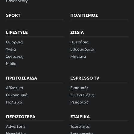
Cover Story
SPORT
ΠΟΛΙΤΙΣΜΌΣ
LIFESTYLE
ΖΏΔΙΑ
Ομορφιά
Ημερήσια
Υγεία
Εβδομαδιαία
Συνταγές
Μηνιαία
Μόδα
ΠΡΩΤΟΣΈΛΙΔΑ
ESPRESSO TV
Αθλητικά
Εκπομπές
Οικονομικά
Συνεντεύξεις
Πολιτικά
Ρεπορτάζ
ΠΕΡΙΣΣΌΤΕΡΑ
ΕΤΑΙΡΙΚΆ
Advertorial
Ταυτότητα
Newsletter
Επικοινωνία