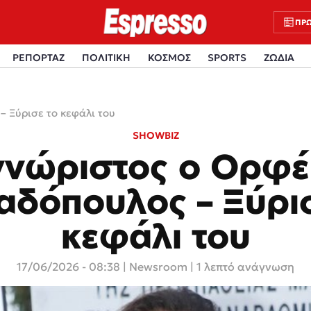
ΠΡΩ
ΡΕΠΟΡΤΑΖ
ΠΟΛΙΤΙΚΗ
ΚΟΣΜΟΣ
SPORTS
ΖΩΔΙΑ
 Ξύρισε το κεφάλι του
SHOWBIZ
νώριστος ο Ορφ
αδόπουλος – Ξύρισ
κεφάλι του
17/06/2026 - 08:38
|
Newsroom
| 1 λεπτό ανάγνωση