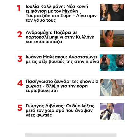
1
Ιουλία Καλλιμάνη: Νέα κοινή
εμφάνιση με τον Μιχάλη
Τουρατζίδη στη Σύμη – Λίγο πριν
τον γάμο τους
2
Ανδρομάχη: Ποζάρει με
πορτοκαλί μπικίνι στην Κυλλήνη
και εντυπωσιάζει
3
Ιωάννα Μαλέσκου: Αναστατώνει
με τις σέξι βουτιές της στην πισίνα
4
Πασίγνωστο ζευγάρι της showbiz
χώρισε - Θλίψη για την κόρη
ευρωβουλευτή
5
Γιώργος Λιβάνης: Οι δύο λέξεις
μετά τον χωρισμό που άναψαν
νέες φωτιές