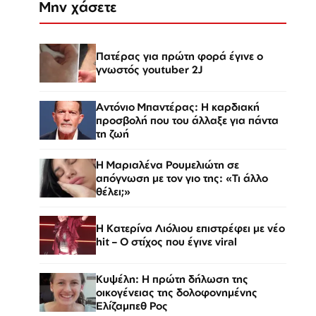
Μην χάσετε
Πατέρας για πρώτη φορά έγινε ο
γνωστός youtuber 2J
Αντόνιο Μπαντέρας: Η καρδιακή
προσβολή που του άλλαξε για πάντα
τη ζωή
H Μαριαλένα Ρουμελιώτη σε
απόγνωση με τον γιο της: «Τι άλλο
θέλει;»
Η Κατερίνα Λιόλιου επιστρέφει με νέο
hit – Ο στίχος που έγινε viral
Κυψέλη: Η πρώτη δήλωση της
οικογένειας της δολοφονημένης
Ελίζαμπεθ Ρος