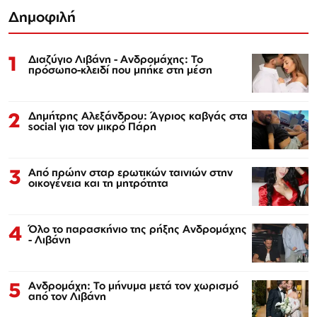
Δημοφιλή
1
Διαζύγιο Λιβάνη - Ανδρομάχης: Το
πρόσωπο-κλειδί που μπήκε στη μέση
2
Δημήτρης Αλεξάνδρου: Άγριος καβγάς στα
social για τον μικρό Πάρη
3
Από πρώην σταρ ερωτικών ταινιών στην
οικογένεια και τη μητρότητα
4
Όλο το παρασκήνιο της ρήξης Ανδρομάχης
- Λιβάνη
5
Ανδρομάχη: Το μήνυμα μετά τον χωρισμό
από τον Λιβάνη