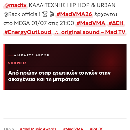
@madtv
ΚΑΛΛΙΤΕΧΝΗΣ HIP HOP & URBAN
@Rack official! 🏆 🎬
#MadVMA26
έρχονται
στο MEGA 01/07 στις 21:00
#MadVMA
#ΔΕΗ
#EnergyOutLoud
♬ original sound – Mad TV
ΔΙΑΒΆΣΤΕ ΑΚΌΜΗ
SHOWBIZ
Από πρώην σταρ ερωτικών ταινιών στην
οικογένεια και τη μητρότητα
#
Mad Music Awards
#
Mad VMA
#
RACK