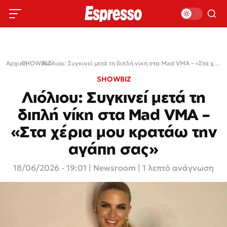
Αρχική
SHOWBIZ
›
›
Λιόλιου: Συγκινεί μετά τη διπλή νίκη στα Mad VMA – «Στα χέρια μου κρατάω την αγάπη σας»
SHOWBIZ
Λιόλιου: Συγκινεί μετά τη
διπλή νίκη στα Mad VMA –
«Στα χέρια μου κρατάω την
αγάπη σας»
18/06/2026 - 19:01
|
Newsroom
| 1 λεπτό ανάγνωση