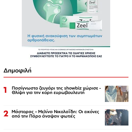
Δημοφιλή
1
Πασίγνωστο ζευγάρι της showbiz χώρισε -
Θλίψη για την κόρη ευρωβουλευτή
2
Μάστορας – Μελίνα Νικολαΐδη: Οι εικόνες
από την Πάρο άναψαν φωτιές