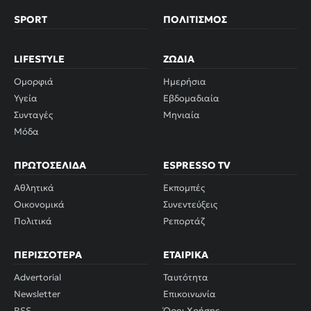
SPORT
ΠΟΛΙΤΙΣΜΌΣ
LIFESTYLE
ΖΏΔΙΑ
Ομορφιά
Ημερήσια
Υγεία
Εβδομαδιαία
Συνταγές
Μηνιαία
Μόδα
ΠΡΩΤΟΣΈΛΙΔΑ
ESPRESSO TV
Αθλητικά
Εκπομπές
Οικονομικά
Συνεντεύξεις
Πολιτικά
Ρεπορτάζ
ΠΕΡΙΣΣΌΤΕΡΑ
ΕΤΑΙΡΙΚΆ
Advertorial
Ταυτότητα
Newsletter
Επικοινωνία
RSS
Όροι Χρήσης