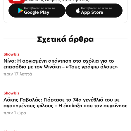
Κατεβάστε το από το
Κατεβάστε το από το
Google Play
App Store
Σχετικά άρθρα
Showbiz
Νίνο: Η οργισμένη απάντηση στα σχόλια για το
επεισόδιο με τον Ψινάκη – «Τους γράφω όλους»
πριν 17 λεπτά
Showbiz
Λάκης Γαβαλάς: Γιόρτασε τα 74α γενέθλιά του με
αγαπημένους φίλους – Η έκπληξη που τον συγκίνησε
πριν 1 ώρα