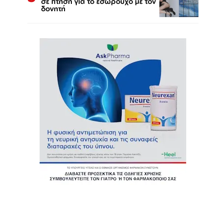
σε πτήση για το εσώρουχο με τον
δονητή