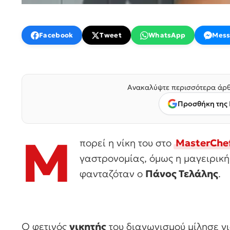
Facebook
Tweet
WhatsApp
Mess
Ανακαλύψτε περισσότερα άρθ
Προσθήκη της 
Μ
πορεί η νίκη του στο
MasterChe
γαστρονομίας, όμως η μαγειρική
φανταζόταν ο
Πάνος Τελάλης
.
Ο φετινός
νικητής
του διαγωνισμού μίλησε γι