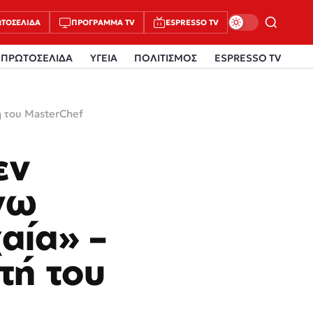
ΤΟΣΈΛΙΔΑ
ΠΡΌΓΡΑΜΜΑ TV
ESPRESSO TV
ΠΡΩΤΟΣΕΛΙΔΑ
ΥΓΕΙΑ
ΠΟΛΙΤΙΣΜΟΣ
ESPRESSO TV
ή του MasterChef
εν
νω
αία» –
τή του