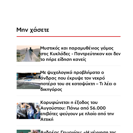
Μην χάσετε
Μυστικός και παραμυθένιος γάμος
στις Κυκλάδες - Παντρεύτηκαν και δεν
το πήρε είδηση κανείς
Με ψυχολογικά προβλήματα ο
άνδρας που έκρυψε τον νεκρό
πατέρα του σε καταψύκτη – Τι λέει ο
δικηγόρος
Κορυφώνεται η έξοδος του
Αυγούστου: Πάνω από 56.000
επιβάτες φεύγουν με πλοίο από την
Αττική
Ανδρέας Γεωργίου: «Η γέννηση της