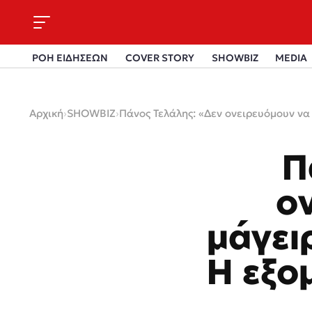
ΡΟΗ ΕΙΔΗΣΕΩΝ
COVER STORY
SHOWBIZ
MEDIA
Αρχική
›
SHOWBIZ
›
Πάνος Τελάλης: «Δεν ονειρευόμουν να
Π
ο
μάγει
Η εξο