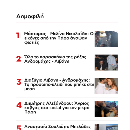
Δημοφιλή
1
Μάστορας – Μελίνα Νικολαΐδη: Οι
εικόνες από την Πάρο άναψαν
φωτιές
2
Όλο το παρασκήνιο της ρήξης
Ανδρομάχης - Λιβάνη
3
Διαζύγιο Λιβάνη - Ανδρομάχης:
Το πρόσωπο-κλειδί που μπήκε στη
μέση
4
Δημήτρης Αλεξάνδρου: Άγριος
καβγάς στα social για τον μικρό
Πάρη
5
Αναστασία Σουλιώτη: Μπελάδες