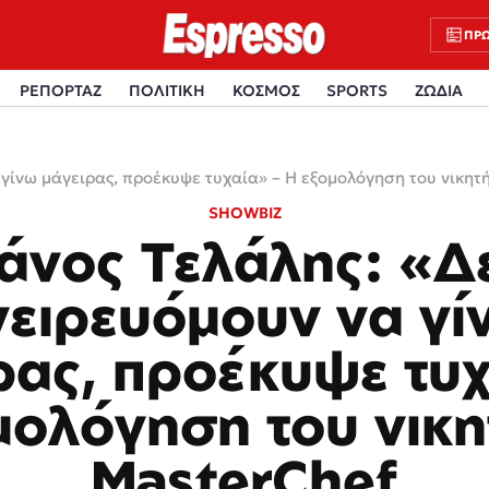
ΠΡΩ
ΡΕΠΟΡΤΑΖ
ΠΟΛΙΤΙΚΗ
ΚΟΣΜΟΣ
SPORTS
ΖΩΔΙΑ
 γίνω μάγειρας, προέκυψε τυχαία» – Η εξομολόγηση του νικητ
SHOWBIZ
άνος Τελάλης: «Δ
νειρευόμουν να γί
ρας, προέκυψε τυχ
μολόγηση του νικη
MasterChef