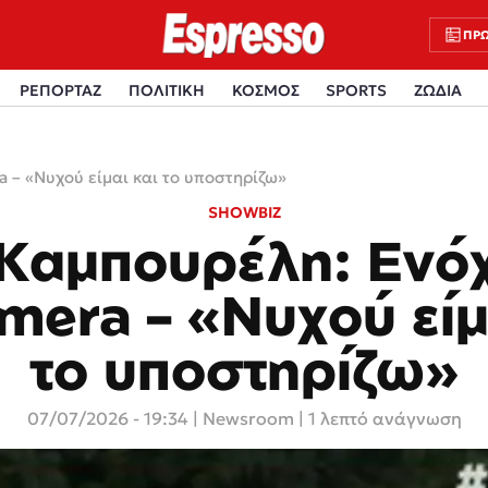
ΠΡΩ
ΡΕΠΟΡΤΑΖ
ΠΟΛΙΤΙΚΗ
ΚΟΣΜΟΣ
SPORTS
ΖΩΔΙΑ
 – «Νυχού είμαι και το υποστηρίζω»
SHOWBIZ
 Καμπουρέλη: Ενό
mera – «Νυχού είμ
το υποστηρίζω»
07/07/2026 - 19:34
|
Newsroom
| 1 λεπτό ανάγνωση