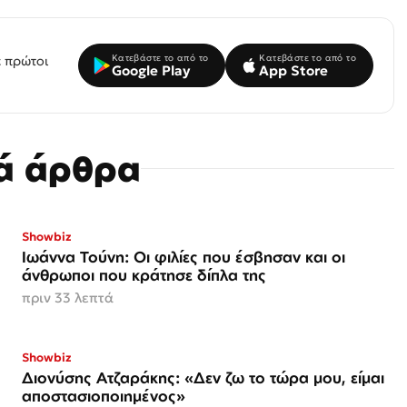
Κατεβάστε το από το
Κατεβάστε το από το
 πρώτοι
Google Play
App Store
κά άρθρα
Showbiz
Ιωάννα Τούνη: Οι φιλίες που έσβησαν και οι
άνθρωποι που κράτησε δίπλα της
πριν 33 λεπτά
Showbiz
Διονύσης Ατζαράκης: «Δεν ζω το τώρα μου, είμαι
αποστασιοποιημένος»