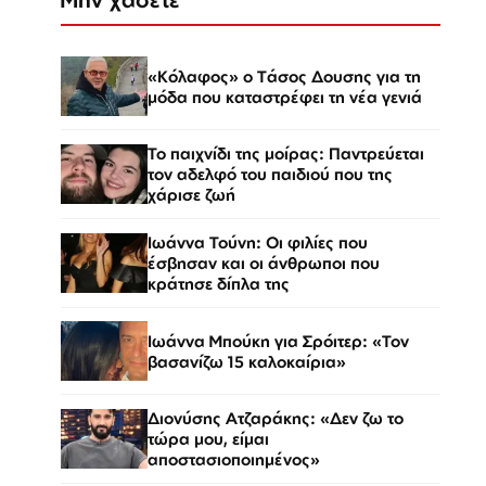
«Κόλαφος» o Tάσος Δουσης για τη
μόδα που καταστρέφει τη νέα γενιά
Το παιχνίδι της μοίρας: Παντρεύεται
τον αδελφό του παιδιού που της
χάρισε ζωή
Ιωάννα Τούνη: Οι φιλίες που
έσβησαν και οι άνθρωποι που
κράτησε δίπλα της
Ιωάννα Μπούκη για Σρόιτερ: «Τον
βασανίζω 15 καλοκαίρια»
Διονύσης Ατζαράκης: «Δεν ζω το
τώρα μου, είμαι
αποστασιοποιημένος»