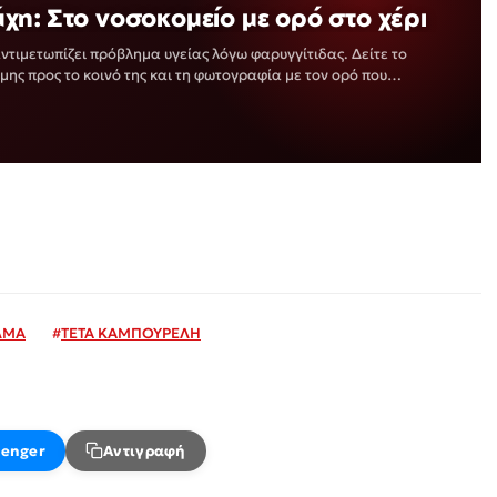
η: Στο νοσοκομείο με ορό στο χέρι
τιμετωπίζει πρόβλημα υγείας λόγω φαρυγγίτιδας. Δείτε το
ης προς το κοινό της και τη φωτογραφία με τον ορό που
ΛΜΑ
#
ΤΕΤΑ ΚΑΜΠΟΥΡΕΛΗ
enger
Αντιγραφή