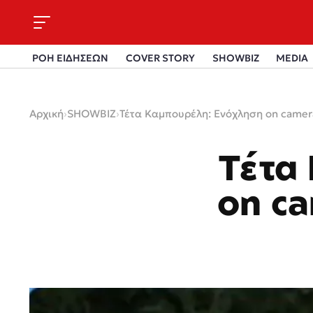
ΡΟΗ ΕΙΔΗΣΕΩΝ
COVER STORY
SHOWBIZ
MEDIA
Αρχική
›
SHOWBIZ
›
Τέτα Καμπουρέλη: Ενόχληση on camera
Τέτα
on ca