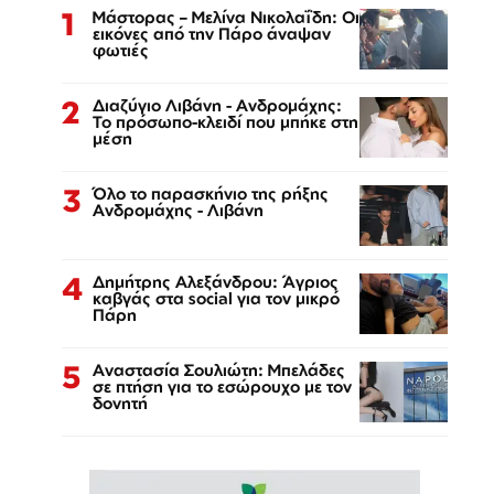
1
Μάστορας – Μελίνα Νικολαΐδη: Οι
εικόνες από την Πάρο άναψαν
φωτιές
2
Διαζύγιο Λιβάνη - Ανδρομάχης:
Το πρόσωπο-κλειδί που μπήκε στη
μέση
3
Όλο το παρασκήνιο της ρήξης
Ανδρομάχης - Λιβάνη
4
Δημήτρης Αλεξάνδρου: Άγριος
καβγάς στα social για τον μικρό
Πάρη
5
Αναστασία Σουλιώτη: Μπελάδες
σε πτήση για το εσώρουχο με τον
δονητή