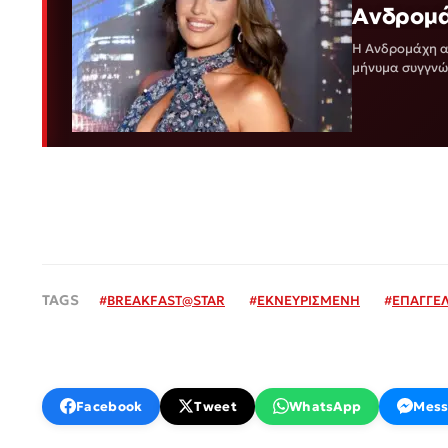
Ανδρομάχ
Η Ανδρομάχη αν
μήνυμα συγγνώμ
ανέβασε στο…
#
BREAKFAST@STAR
#
ΕΚΝΕΥΡΙΣΜΕΝΗ
#
ΕΠΑΓΓΕ
Facebook
Tweet
WhatsApp
Mess