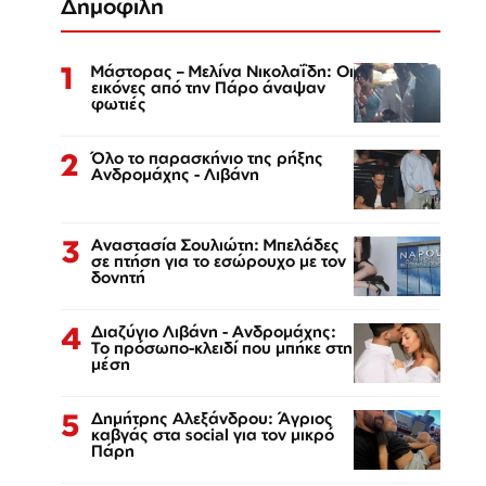
Δημοφιλή
1
Μάστορας – Μελίνα Νικολαΐδη: Οι
εικόνες από την Πάρο άναψαν
φωτιές
2
Όλο το παρασκήνιο της ρήξης
Ανδρομάχης - Λιβάνη
3
Αναστασία Σουλιώτη: Μπελάδες
σε πτήση για το εσώρουχο με τον
δονητή
4
Διαζύγιο Λιβάνη - Ανδρομάχης:
Το πρόσωπο-κλειδί που μπήκε στη
μέση
5
Δημήτρης Αλεξάνδρου: Άγριος
καβγάς στα social για τον μικρό
Πάρη