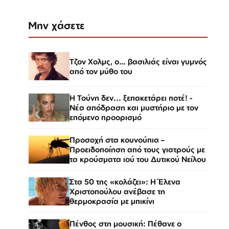
Μην χάσετε
Τζον Χολμς, ο… βασιλιάς είναι γυμνός
από τον μύθο του
Η Τούνη δεν... ξεπακετάρει ποτέ! -
Νέα απόδραση και μυστήριο με τον
επόμενο προορισμό
Προσοχή στα κουνούπια –
Προειδοποίηση από τους γιατρούς με
τα κρούσματα ιού του Δυτικού Νείλου
Στα 50 της «κολάζει»: Η Έλενα
Χριστοπούλου ανέβασε τη
θερμοκρασία με μπικίνι
Πένθος στη μουσική: Πέθανε ο