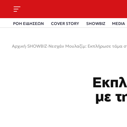
ΡΟΗ ΕΙΔΗΣΕΩΝ
COVER STORY
SHOWBIZ
MEDIA
Αρχική
›
SHOWBIZ
›
Νεσχάν Μουλαζίμ: Εκπλήρωσε τάμα στη
Εκπλ
με τ