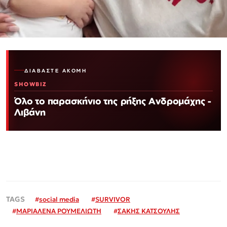
ΔΙΑΒΆΣΤΕ ΑΚΌΜΗ
SHOWBIZ
Όλο το παρασκήνιο της ρήξης Ανδρομάχης -
Λιβάνη
#
social media
#
SURVIVOR
#
ΜΑΡΙΑΛΕΝΑ ΡΟΥΜΕΛΙΩΤΗ
#
ΣΑΚΗΣ ΚΑΤΣΟΥΛΗΣ