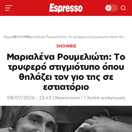
Αρχική
SHOWBIZ
›
›
Μαριαλένα Ρουμελιώτη: Το τρυφερό στιγμιότυπο όπου θηλάζει τον γιο της σε εστιατόριο
SHOWBIZ
Μαριαλένα Ρουμελιώτη: Το
τρυφερό στιγμιότυπο όπου
θηλάζει τον γιο της σε
εστιατόριο
08/07/2026 - 22:43
|
Newsroom
| 1 λεπτό ανάγνωση