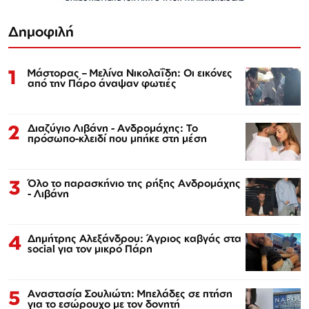
Δημοφιλή
1
Μάστορας – Μελίνα Νικολαΐδη: Οι εικόνες
από την Πάρο άναψαν φωτιές
2
Διαζύγιο Λιβάνη - Ανδρομάχης: Το
πρόσωπο-κλειδί που μπήκε στη μέση
3
Όλο το παρασκήνιο της ρήξης Ανδρομάχης
- Λιβάνη
4
Δημήτρης Αλεξάνδρου: Άγριος καβγάς στα
social για τον μικρό Πάρη
5
Αναστασία Σουλιώτη: Μπελάδες σε πτήση
για το εσώρουχο με τον δονητή