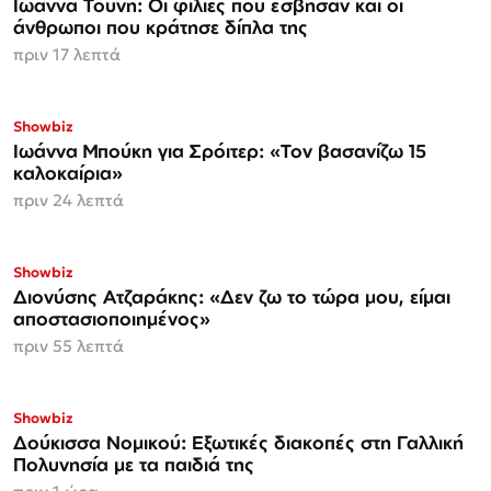
Ιωάννα Τούνη: Οι φιλίες που έσβησαν και οι
άνθρωποι που κράτησε δίπλα της
πριν 17 λεπτά
Showbiz
Ιωάννα Μπούκη για Σρόιτερ: «Τον βασανίζω 15
καλοκαίρια»
πριν 24 λεπτά
Showbiz
Διονύσης Ατζαράκης: «Δεν ζω το τώρα μου, είμαι
αποστασιοποιημένος»
πριν 55 λεπτά
Showbiz
Δούκισσα Νομικού: Εξωτικές διακοπές στη Γαλλική
Πολυνησία με τα παιδιά της