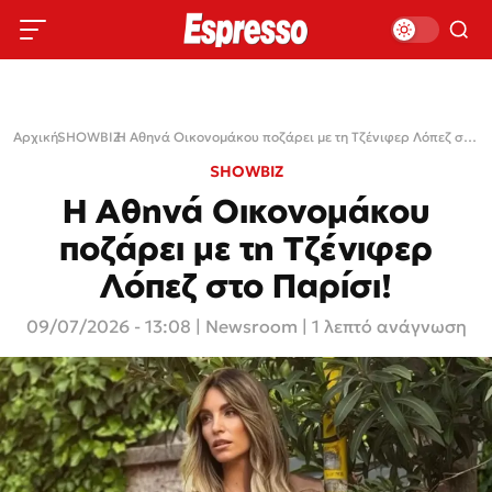
Αρχική
SHOWBIZ
›
›
Η Αθηνά Οικονομάκου ποζάρει με τη Τζένιφερ Λόπεζ στο Παρίσι!
SHOWBIZ
Η Αθηνά Οικονομάκου
ποζάρει με τη Τζένιφερ
Λόπεζ στο Παρίσι!
09/07/2026 - 13:08
|
Newsroom
| 1 λεπτό ανάγνωση