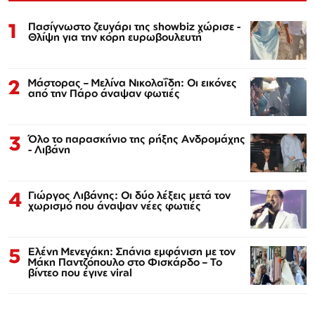
1
Πασίγνωστο ζευγάρι της showbiz χώρισε -
Θλίψη για την κόρη ευρωβουλευτή
2
Μάστορας – Μελίνα Νικολαΐδη: Οι εικόνες
από την Πάρο άναψαν φωτιές
3
Όλο το παρασκήνιο της ρήξης Ανδρομάχης
- Λιβάνη
4
Γιώργος Λιβάνης: Οι δύο λέξεις μετά τον
χωρισμό που άναψαν νέες φωτιές
5
Ελένη Μενεγάκη: Σπάνια εμφάνιση με τον
Μάκη Παντζόπουλο στο Φισκάρδο – Το
βίντεο που έγινε viral