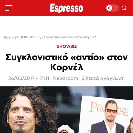
Αρχική
›
SHOWBIZ
›
Συγκλονιστικό «αντίο» στον Κορνέλ
SHOWBIZ
Συγκλονιστικό «αντίο» στον
Κορνέλ
26/05/2017 - 17:11
|
Newsroom
| 2 λεπτά ανάγνωση