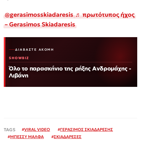
@gerasimosskiadaresis
♬ πρωτότυπος ήχος
– Gerasimos Skiadaresis
ΔΙΑΒΆΣΤΕ ΑΚΌΜΗ
SHOWBIZ
Όλο το παρασκήνιο της ρήξης Ανδρομάχης -
Λιβάνη
#
VIRAL VIDEO
#
ΓΕΡΑΣΙΜΟΣ ΣΚΙΑΔΑΡΕΣΗΣ
#
ΜΠΕΣΣΥ ΜΑΛΦΑ
#
ΣΚΙΑΔΑΡΕΣΕΣ