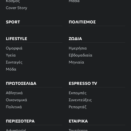
Κόσμος
Media
Cover Story
SPORT
ΠΟΛΙΤΙΣΜΌΣ
LIFESTYLE
ΖΏΔΙΑ
Ομορφιά
Ημερήσια
Υγεία
Εβδομαδιαία
Συνταγές
Μηνιαία
Μόδα
ΠΡΩΤΟΣΈΛΙΔΑ
ESPRESSO TV
Αθλητικά
Εκπομπές
Οικονομικά
Συνεντεύξεις
Πολιτικά
Ρεπορτάζ
ΠΕΡΙΣΣΌΤΕΡΑ
ΕΤΑΙΡΙΚΆ
Advertorial
Ταυτότητα