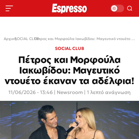
Αρχική
SOCIAL CLUB
›
›
Πέτρος και Μορφούλα Ιακωβίδου: Μαγευτικό ντουέτο έκαναν τα αδέλφια!
SOCIAL CLUB
Πέτρος και Μορφούλα
Ιακωβίδου: Μαγευτικό
ντουέτο έκαναν τα αδέλφια!
11/06/2026 - 13:46
|
Newsroom
| 1 λεπτό ανάγνωση