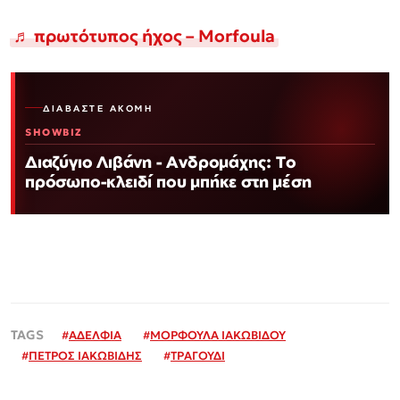
♬ πρωτότυπος ήχος – Morfoula
ΔΙΑΒΆΣΤΕ ΑΚΌΜΗ
SHOWBIZ
Διαζύγιο Λιβάνη - Ανδρομάχης: Το
πρόσωπο-κλειδί που μπήκε στη μέση
#
ΑΔΕΛΦΙΑ
#
ΜΟΡΦΟΥΛΑ ΙΑΚΩΒΙΔΟΥ
#
ΠΕΤΡΟΣ ΙΑΚΩΒΙΔΗΣ
#
ΤΡΑΓΟΥΔΙ