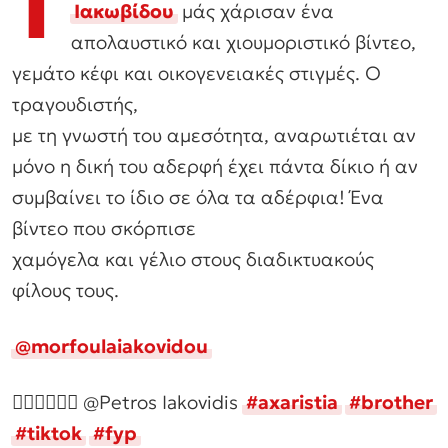
Τ
Ιακωβίδου
μάς χάρισαν ένα
απολαυστικό και χιουμοριστικό βίντεο,
γεμάτο κέφι και οικογενειακές στιγμές. Ο
τραγουδιστής,
με τη γνωστή του αμεσότητα, αναρωτιέται αν
μόνο η δική του αδερφή έχει πάντα δίκιο ή αν
συμβαίνει το ίδιο σε όλα τα αδέρφια! Ένα
βίντεο που σκόρπισε
χαμόγελα και γέλιο στους διαδικτυακούς
φίλους τους.
@morfoulaiakovidou
🤷‍♀️🤷‍♀️🤷‍♀️ @Petros Iakovidis
#axaristia
#brother
#tiktok
#fyp