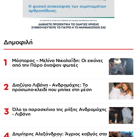
Δημοφιλή
1
Μάστορας – Μελίνα Νικολαΐδη: Οι εικόνες
από την Πάρο άναψαν φωτιές
2
Διαζύγιο Λιβάνη - Ανδρομάχης: Το
πρόσωπο-κλειδί που μπήκε στη μέση
3
Όλο το παρασκήνιο της ρήξης Ανδρομάχης
- Λιβάνη
4
Δημήτρης Αλεξάνδρου: Άγριος καβγάς στα