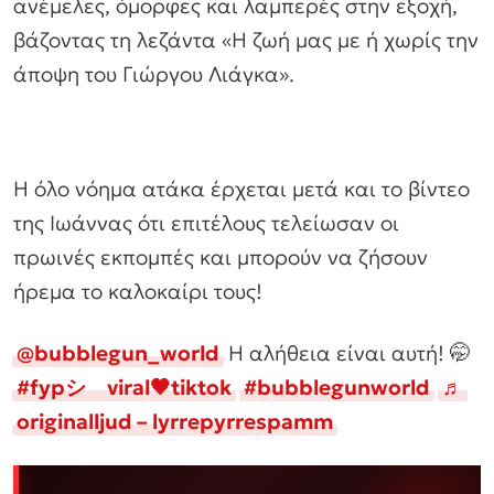
ανέμελες, όμορφες και λαμπερές στην εξοχή,
βάζοντας τη λεζάντα «Η ζωή μας με ή χωρίς την
άποψη του Γιώργου Λιάγκα».
Η όλο νόημα ατάκα έρχεται μετά και το βίντεο
της Ιωάννας ότι επιτέλους τελείωσαν οι
πρωινές εκπομπές και μπορούν να ζήσουν
ήρεμα το καλοκαίρι τους!
@bubblegun_world
Η αλήθεια είναι αυτή! 🤭
#fypシ゚viral🖤tiktok
#bubblegunworld
♬
originalljud – lyrrepyrrespamm