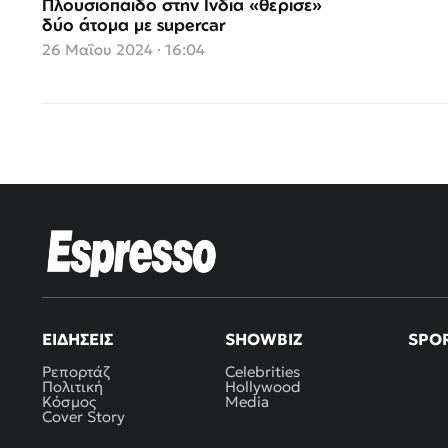
Πλουσιόπαιδο στην Ινδία «θέρισε»
δύο άτομα με supercar
26 Μαΐου 2024 · 16:04
ΕΙΔΉΣΕΙΣ
SHOWBIZ
SPO
Ρεπορτάζ
Celebrities
Πολιτική
Hollywood
Κόσμος
Media
Cover Story