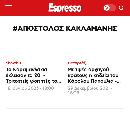
#ΑΠΟΣΤΟΛΟΣ ΚΑΚΛΑΜΑΝΗΣ
Showbiz
Ρεπορτάζ
Τα Καραμανλάκια
Mε τιμές αρχηγού
έκλεισαν τα 20! -
κράτους η κηδεία του
Τριτοετείς φοιτητές τα
Κάρολου Παπούλια -
δίδυμα!
Αύριο στα Γιάννενα η
18 Ιουνίου 2023 · 18:00
29 Δεκεμβρίου 2021 ·
ταφή
16:38