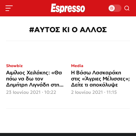
#ΑΥΤΟΣ ΚΙ Ο ΑΛΛΟΣ
Showbiz
Media
Αιμίλιος Χειλάκης: «Θα
Η Βάσω Λασκαράκη
πάω να δω τον
στις «Άγριες Μέλισσες»;
Δημήτρη Λιγνάδη στη
Δείτε τι αποκάλυψε
φυλακή» (video)
23 Ιουνίου 2021 · 10:22
2 Ιουνίου 2021 · 11:15