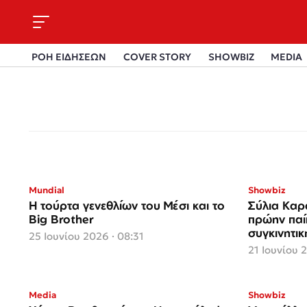
ΡΟΗ ΕΙΔΗΣΕΩΝ
COVER STORY
SHOWBIZ
MEDIA
Mundial
Showbiz
Η τούρτα γενεθλίων του Μέσι και το
Σύλια Καρ
Big Brother
πρώην παίκ
συγκινητι
25 Ιουνίου 2026 · 08:31
21 Ιουνίου 
Media
Showbiz