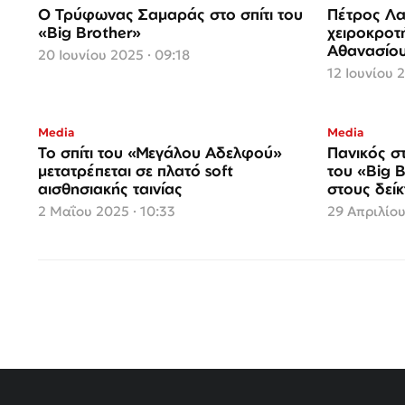
Ο Τρύφωνας Σαμαράς στο σπίτι του
Πέτρος Λα
«Big Brother»
χειροκροτ
Αθανασίου
20 Ιουνίου 2025 · 09:18
οικοδομή
12 Ιουνίου 
Media
Media
Το σπίτι του «Μεγάλου Αδελφού»
Πανικός στ
μετατρέπεται σε πλατό soft
του «Big B
αισθησιακής ταινίας
στους δεί
2 Μαΐου 2025 · 10:33
29 Απριλίου
Σελιδοποίηση
άρθρων