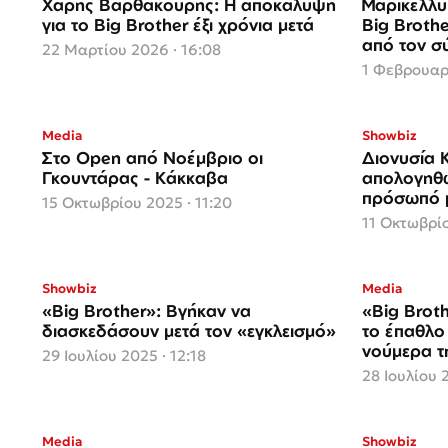
Χάρης Βαρθακούρης: Η αποκάλυψη
Μαρικέλλυ
για το Big Brother έξι χρόνια μετά
Big Broth
από τον σ
22 Μαρτίου 2026 · 16:08
1 Φεβρουαρί
Media
Showbiz
Στο Open από Νοέμβριο οι
Διονυσία Κ
Γκουντάρας - Κάκκαβα
απολογηθώ
πρόσωπό 
15 Οκτωβρίου 2025 · 11:20
11 Οκτωβρίο
Showbiz
Media
«Big Brother»: Βγήκαν να
«Big Broth
διασκεδάσουν μετά τον «εγκλεισμό»
το έπαθλο
νούμερα τ
29 Ιουλίου 2025 · 12:18
28 Ιουλίου 2
Media
Showbiz