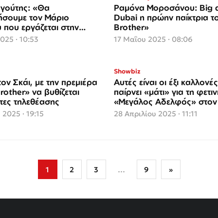
γούτης: «Θα
Ραμόνα Μοροσάνου: Big d
ήσουμε τον Μάριο
Dubai η πρώην παίκτρια τ
 που εργάζεται στην
Brother»
»
2025 · 10:53
17 Μαΐου 2025 · 08:06
Showbiz
ον Σκάι, με την πρεμιέρα
Αυτές είναι οι έξι καλλονέ
rother» να βυθίζεται
παίρνει «μάτι» για τη φετι
κτες τηλεθέασης
«Μεγάλος Αδελφός» στον 
 2025 · 19:15
28 Απριλίου 2025 · 11:11
1
2
3
…
9
»