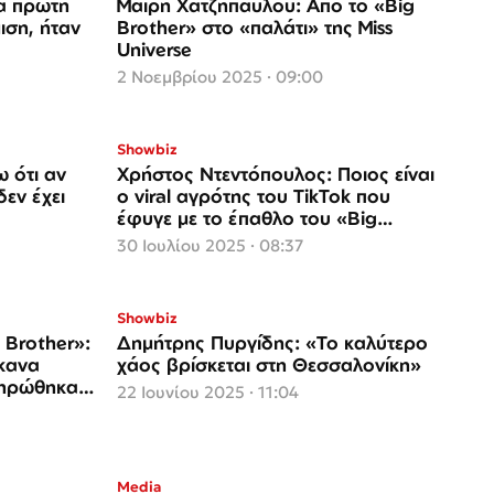
α πρώτη
Μαίρη Χατζηπαύλου: Από το «Big
ιση, ήταν
Brother» στο «παλάτι» της Miss
Universe
2 Νοεμβρίου 2025 · 09:00
Showbiz
 ότι αν
Χρήστος Ντεντόπουλος: Ποιος είναι
δεν έχει
ο viral αγρότης του TikTok που
έφυγε με το έπαθλο του «Big
Brother»
30 Ιουλίου 2025 · 08:37
Showbiz
 Brother»:
Δημήτρης Πυργίδης: «Το καλύτερο
έκανα
χάος βρίσκεται στη Θεσσαλονίκη»
ληρώθηκα
22 Ιουνίου 2025 · 11:04
Media