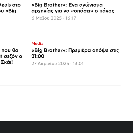
eals στο
«Big Brother»: Ένα αγώνισμα
ου «Βig
αρχηγίας για να «σπάσει» ο πάγος
6 Μαΐου 2025 · 16:17
Media
ς που θα
«Big Brother»: Πρεμιέρα απόψε στις
νή σεζόν ο
21:00
Σκάι!
27 Απριλίου 2025 · 13:01