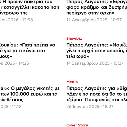
: Η πρώην παίκτρια του
Πέτρος Λαγούτης: «Έφαγ
er καταγγέλλει κακοποίηση
φορά κράξιμο και δυσφήμ
ύντροφό της
περίεργο στην αρχή»
ου 2026 · 12:38
12 Δεκεμβρίου 2025 · 10:37
Showbiz
ουκίου: «Γιατί πρέπει να
Πέτρος Λαγούτης: «Νομίζω
 για το τι κάνω στο
γίνει η αρχή στην απιστία, 
μου;»
τελειωμό»
υ 2025 · 14:23
14 Σεπτεμβρίου 2025 · 15:27
Media
er»: Ο μεγάλος νικητής με
Πέτρος Λαγούτης για «Big
 των 100.000 ευρώ και τα
«Δεν είπα ποτέ ότι θα το 
ηλεθέασης
τζάμπα. Προφανώς και π
καλά»
025 · 11:18
26 Ιουνίου 2025 · 18:27
Cover Story