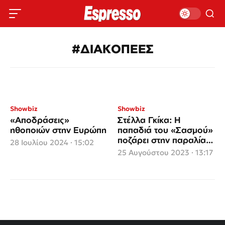
#ΔΙΑΚΟΠΕΕΣ
Showbiz
Showbiz
«Αποδράσεις»
Στέλλα Γκίκα: Η
ηθοποιών στην Ευρώπη
παπαδιά του «Σασμού»
ποζάρει στην παραλία
28 Ιουλίου 2024 · 15:02
μετά τις βουτιές της
25 Αυγούστου 2023 · 13:17