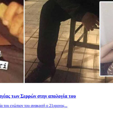
φαγέας των Σερρών στην απολογία του
 του ενώπιον του ανακριτή ο 21χρονος...