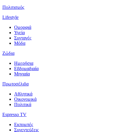
Πολιτισμός
Lifestyle
Ομορφιά
Υγεία
Συνταγές
Μόδα
Ζώδια
Ημερήσια
Εβδομαδιαία
Μηνιαία
Πρωτοσέλιδα
Αθλητικά
Οικονομικά
Πολιτικά
Espresso TV
Εκπομπές
Συνεντεύξεις