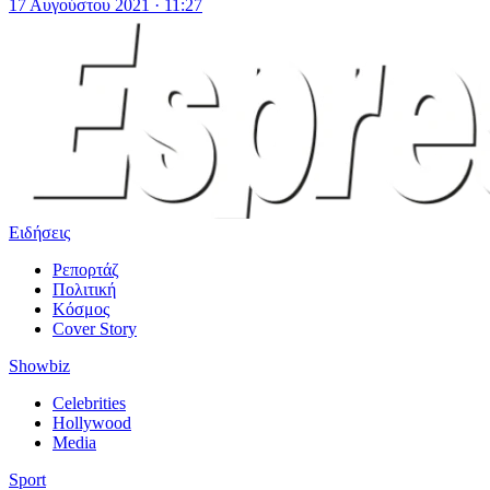
17 Αυγούστου 2021 · 11:27
Ειδήσεις
Ρεπορτάζ
Πολιτική
Κόσμος
Cover Story
Showbiz
Celebrities
Hollywood
Media
Sport