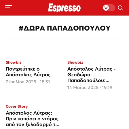
#ΔΩΡΑ ΠΑΠΑΔΟΠΟΥΛΟΥ
Showbiz
Showbiz
Παντρεύτηκε ο
Απόστολος Λύτρας -
Απόστολος Λύτρας
Θεοδώρα
Παπαδοπούλου:
7 Ιουλίου 2025 · 18:31
Παντρεύονται στις 4
14 Μαΐου 2025 · 19:19
Ιουλίου
Cover Story
Απόστολος Λύτρας:
Πριν κοπάσει ο ντόρος
από τον ξυλοδαρμό της