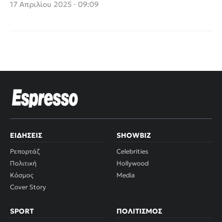
πρώην συζύγου του,
17 Απριλίου 2025 · 09:09
έδωσε μονόπετρο στη
Δώρα Παπαδοπούλου
ΕΙΔΉΣΕΙΣ
SHOWBIZ
Ρεπορτάζ
Celebrities
Πολιτική
Hollywood
Κόσμος
Media
Cover Story
SPORT
ΠΟΛΙΤΙΣΜΌΣ