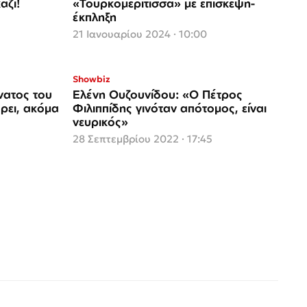
άζι!
«Τουρκομερίτισσα» με επίσκεψη-
έκπληξη
21 Ιανουαρίου 2024 · 10:00
Showbiz
νατος του
Ελένη Ουζουνίδου: «Ο Πέτρος
ρει, ακόμα
Φιλιππίδης γινόταν απότομος, είναι
νευρικός»
28 Σεπτεμβρίου 2022 · 17:45