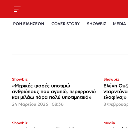
ΡΟΗ ΕΙΔΗΣΕΩΝ
COVER STORY
SHOWBIZ
MEDIA
Showbiz
Showbiz
«Μερικές φορές υποτιμώ
Ελένη Ουζ
ανθρώπους που αγαπώ, περιφρονώ
νταρντάνα.
και μιλάω πάρα πολύ υποτιμητικά»
ελαφίνα;»
24 Μαρτίου 2026 · 08:36
8 Φεβρουαρ
Showbiz
Media