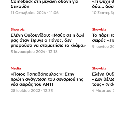
Comeback στη μεγάλη οθόνη για
«Τι ψυχή 
Στικούδη
δύο... δόσ
11 Οκτωβρίου 2024 · 11:06
10 Σεπτεμβρ
Showbiz
Showbiz
Ελένη Ουζουνίδου: «Μαύρισε η ζωή
Το πάρτι 
μας όταν έφυγε ο Πάνος, δεν
σειράς «Π
μπορούσα να σταματήσω το κλάμα»
9 Ιουνίου 20
5 Ιανουαρίου 2024 · 12:18
Media
Showbiz
«Ποιος Παπαδόπουλος;»: Στην
Ελένη Ουζ
πρώτη ανάγνωση του σεναριού της
«Δεν θέλω
νέα σειράς του ΑΝΤ1
τους» (vid
28 Ιουλίου 2022 · 12:35
4 Μαρτίου 2