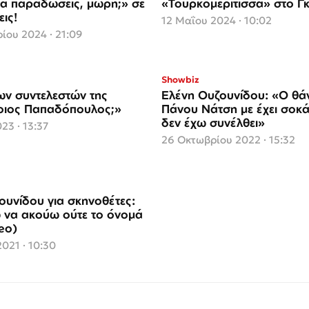
θα παραδώσεις, μωρή;» σε
«Τουρκομερίτισσα» στο Γκ
εις!
12 Μαΐου 2024 · 10:02
ίου 2024 · 21:09
Showbiz
των συντελεστών της
Ελένη Ουζουνίδου: «Ο θά
οιος Παπαδόπουλος;»
Πάνου Νάτση με έχει σοκά
δεν έχω συνέλθει»
23 · 13:37
26 Οκτωβρίου 2022 · 15:32
ουνίδου για σκηνοθέτες:
 να ακούω ούτε το όνομά
eo)
021 · 10:30