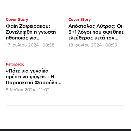
Cover Story
Cover Story
Φαίη Ζαφειράκου:
Απόστολος Λύτρας: Οι
Συνελήφθη η γνωστή
3+1 λόγοι που αφέθηκε
ηθοποιός για
ελεύθερος μετά τον
ξυλοδαρμό του πρώην
άγριο ξυλοδαρμό της
17 Ιουλίου 2024 · 08:58
18 Ιουνίου 2024 · 08:59
συζύγου της
συζύγου του Σοφίας!
Ρεπορτάζ
«Πότε μια γυναίκα
πρέπει να φύγει» - Η
Παρασκευή Φασούλη
μιλά για τα περιστατικά
5 Μαΐου 2024 · 11:02
βίας μέσα στην
οικογένεια