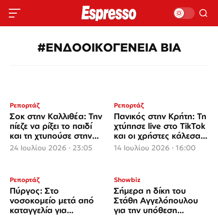
#ΕΝΔΟΟΙΚΟΓΕΝΕΙΑ ΒΙΑ
Ρεπορτάζ
Ρεπορτάζ
Σοκ στην Καλλιθέα: Την
Πανικός στην Κρήτη: Τη
πίεζε να ρίξει το παιδί
χτύπησε live στο TikTok
και τη χτυπούσε στην
και οι χρήστες κάλεσαν
κοιλιά
το 112
24 Ιουλίου 2026 · 23:05
14 Ιουλίου 2026 · 16:00
Ρεπορτάζ
Showbiz
Πύργος: Στο
Σήμερα η δίκη του
νοσοκομείο μετά από
Στάθη Αγγελόπουλου
καταγγελία για
για την υπόθεση