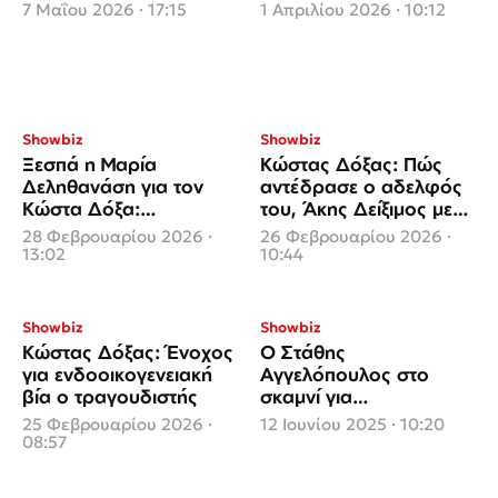
ενδοοικογενειακή βία
ενδοοικογενειακής βίας
7 Μαΐου 2026 · 17:15
1 Απριλίου 2026 · 10:12
17χρονος
Showbiz
Showbiz
Ξεσπά η Μαρία
Κώστας Δόξας: Πώς
Δεληθανάση για τον
αντέδρασε ο αδελφός
Κώστα Δόξα:
του, Άκης Δείξιμος μετά
«Ακούστηκαν σοβαρά
την απόφαση ενοχής
28 Φεβρουαρίου 2026 ·
26 Φεβρουαρίου 2026 ·
ψέματα, θα
13:02
10:44
απαντήσουμε όπως
πρέπει»
Showbiz
Showbiz
Κώστας Δόξας: Ένοχος
Ο Στάθης
για ενδοοικογενειακή
Αγγελόπουλος στο
βία ο τραγουδιστής
σκαμνί για
ενδοοικογενειακή βία
25 Φεβρουαρίου 2026 ·
12 Ιουνίου 2025 · 10:20
08:57