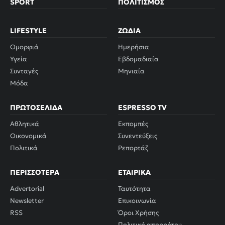
SPORT
ΠΟΛΙΤΙΣΜΌΣ
LIFESTYLE
ΖΏΔΙΑ
Ομορφιά
Ημερήσια
Υγεία
Εβδομαδιαία
Συνταγές
Μηνιαία
Μόδα
ΠΡΩΤΟΣΈΛΙΔΑ
ESPRESSO TV
Αθλητικά
Εκπομπές
Οικονομικά
Συνεντεύξεις
Πολιτικά
Ρεπορτάζ
ΠΕΡΙΣΣΌΤΕΡΑ
ΕΤΑΙΡΙΚΆ
Advertorial
Ταυτότητα
Newsletter
Επικοινωνία
RSS
Όροι Χρήσης
Πολιτική απορρήτου