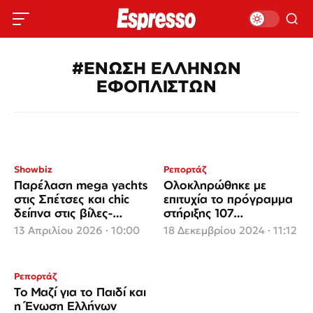
#ΕΝΩΣΗ ΕΛΛΗΝΩΝ
ΕΦΟΠΛΙΣΤΩΝ
Showbiz
Ρεπορτάζ
Παρέλαση mega yachts
Ολοκληρώθηκε με
στις Σπέτσες και chic
επιτυχία το πρόγραμμα
δείπνα στις βίλες-
στήριξης 107
φρούρια στο Πόρτο
πλημμυροπαθών
13 Απριλίου 2026 · 10:00
18 Δεκεμβρίου 2024 · 11:12
Χέλι
οικογενειών από τo
Μαζί για το Παιδί και
την Ένωση Ελλήνων
Ρεπορτάζ
Εφοπλιστών
To Μαζί για το Παιδί και
η Ένωση Ελλήνων