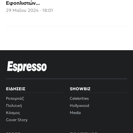
Εφοπλιστών
αγκαλιάζουν 107
29 Μαΐου 2024 · 18:01
οικογένειες
πλημμυροπαθών στη
Θεσσαλία
ΕΙΔΉΣΕΙΣ
SHOWBIZ
Ρεπορτάζ
Celebrities
Πολιτική
Hollywood
Κόσμος
Media
Cover Story