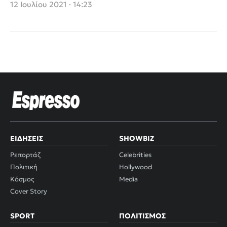
Karius (video)
12 Ιουλίου 2021 · 14:23
ΕΙΔΉΣΕΙΣ
SHOWBIZ
Ρεπορτάζ
Celebrities
Πολιτική
Hollywood
Κόσμος
Media
Cover Story
SPORT
ΠΟΛΙΤΙΣΜΌΣ