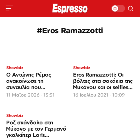
#Eros Ramazzotti
Showbiz
Showbiz
Ο Αντώνης Ρέμος
Eros Ramazzotti: Οι
ανακοίνωσε τη
βόλτες στα σοκάκια της
συναυλία που
Μυκόνου και οι selfies
διοργανώνει για τα 30
με θαυμαστές (video)
11 Μαΐου 2026 · 13:31
16 Ιουλίου 2021 · 10:09
χρόνια καριέρας του
Showbiz
Ροζ σκάνδαλο στη
Μύκονο με τον Γερμανό
γκολκίπερ Loris