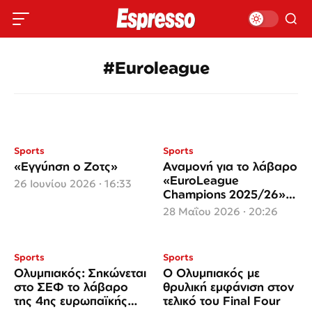
#Euroleague
Sports
Sports
«Εγγύηση ο Ζοτς»
Αναμονή για το λάβαρο
«EuroLeague
26 Ιουνίου 2026 · 16:33
Champions 2025/26»
του Ολυμπιακού
28 Μαΐου 2026 · 20:26
ΝΕΟ
Sports
Sports
Ολυμπιακός: Σηκώνεται
Ο Ολυμπιακός με
στο ΣΕΦ το λάβαρο
θρυλική εμφάνιση στον
της 4ης ευρωπαϊκής
τελικό του Final Four