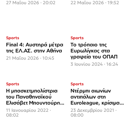
κούπας
27 Μαΐου 2026 · 20:02
22 Μαΐου 2026 · 19:52
Sports
Sports
Final 4: Αυστηρά μέτρα
Το τρόπαιο της
της ΕΛ.ΑΣ. στην Αθήνα
Ευρωλίγκας στα
γραφεία του ΟΠΑΠ
21 Μαΐου 2026 · 10:45
3 Ιουνίου 2024 · 16:24
Sports
Sports
Η μπασκετμπολίστρια
Ντέρμπι αιωνίων
του Παναθηναϊκού
αντιπάλων στη
Ελισάβετ Μπουντούρη
Euroleague, κρίσιμα
στο πρώτο ΟΠΑΠ
παιχνίδια στο Κύπελλο
11 Ιανουαρίου 2022 ·
23 Δεκεμβρίου 2021 ·
GAME TIME ΜΠΑΣΚΕΤ
Ελλάδας
08:02
08:00
της χρονιάς