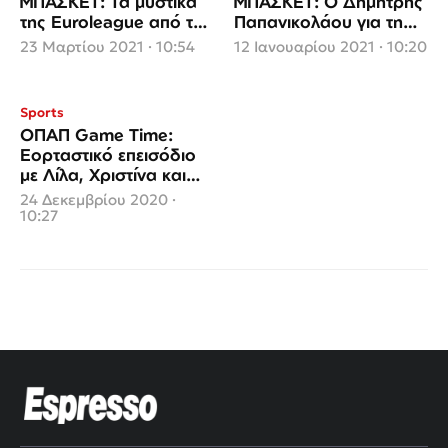
ΜΠΑΣΚΕΤ: Τα μυστικά
ΜΠΑΣΚΕΤ: Ο Δημήτρης
της Euroleague από τον
Παπανικολάου για τη
Δημήτρη Καρύδα
διαβολοβδομάδα της
23 Μαρτίου 2021 · 10:54
12 Ιανουαρίου 2021 · 10:20
Euroleague (video)
Sports
ΟΠΑΠ Game Time:
Εορταστικό επεισόδιο
με Λίλα, Χριστίνα και
Δώρα
24 Δεκεμβρίου 2020 ·
10:27