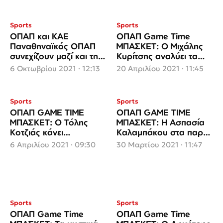
Sports
Sports
ΟΠΑΠ και ΚΑΕ
ΟΠΑΠ Game Time
Παναθηναϊκός ΟΠΑΠ
ΜΠΑΣΚΕΤ: Ο Μιχάλης
συνεχίζουν μαζί και την
Κυρίτσης αναλύει τα
αγωνιστική περίοδο
playoffs της Euroleague
6 Οκτωβρίου 2021 · 12:13
20 Απριλίου 2021 · 11:45
2021-2022 (video)
Sports
Sports
ΟΠΑΠ GAME TIME
ΟΠΑΠ GAME TIME
ΜΠΑΣΚΕΤ: Ο Τόλης
ΜΠΑΣΚΕΤ: Η Ασπασία
Κοτζιάς κάνει
Καλαμπάκου στα παρκέ
απολογισμό της
της Euroleague
6 Απριλίου 2021 · 09:30
30 Μαρτίου 2021 · 11:47
Euroleague (video)
Sports
Sports
ΟΠΑΠ Game Time
ΟΠΑΠ Game Time