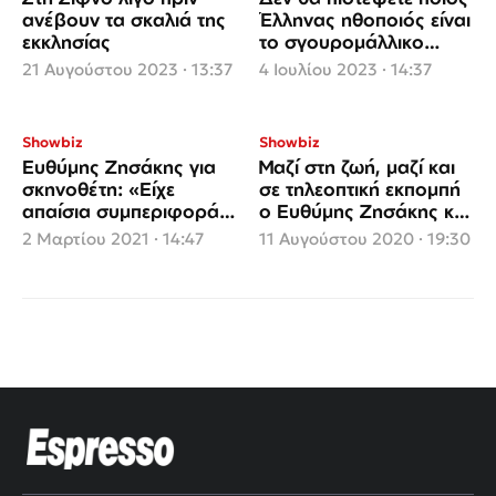
ανέβουν τα σκαλιά της
Έλληνας ηθοποιός είναι
εκκλησίας
το σγουρομάλλικο
αγοράκι
21 Αυγούστου 2023 · 13:37
4 Ιουλίου 2023 · 14:37
Showbiz
Showbiz
Ευθύμης Ζησάκης για
Μαζί στη ζωή, μαζί και
σκηνοθέτη: «Είχε
σε τηλεοπτική εκπομπή
απαίσια συμπεριφορά,
ο Ευθύμης Ζησάκης και
με διέσυρε και είπε
η Χρύσα Παπαλελούδη
2 Μαρτίου 2021 · 14:47
11 Αυγούστου 2020 · 19:30
πολλά ψέματα»