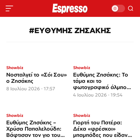
#ΕΥΘΥΜΗΣ ΖΗΣΑΚΗΣ
Showbiz
Showbiz
Νοσταλγεί το «Σόι Σου»
Ευθύμης Ζησάκης: Το
ο Ζησάκης
τάμα και το
φωτογραφικό άλμπουμ
8 Ιουλίου 2026 · 17:57
από τη βάφτιση του
4 Ιουλίου 2026 · 19:54
γιου του
Showbiz
Showbiz
Ευθύμης Ζησάκης –
Γιορτή του Πατέρα:
Χρύσα Παπαλελούδη:
Δέκα «φρέσκοι»
Βάφτισαν τον γιo τους
μπαμπάδες που είδαν