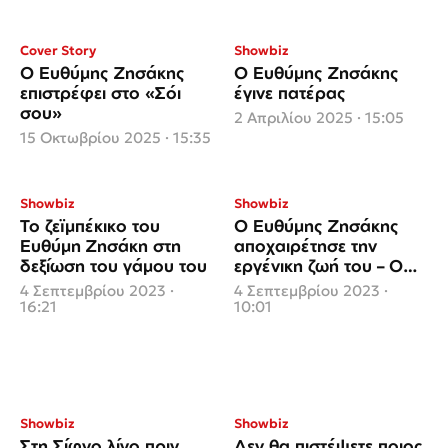
Cover Story
Showbiz
Ο Ευθύμης Ζησάκης
Ο Ευθύμης Ζησάκης
επιστρέφει στο «Σόι
έγινε πατέρας
σου»
2 Απριλίου 2025 · 15:05
15 Οκτωβρίου 2025 · 15:35
Showbiz
Showbiz
Το ζεϊμπέκικο του
Ο Ευθύμης Ζησάκης
Ευθύμη Ζησάκη στη
αποχαιρέτησε την
δεξίωση του γάμου του
εργένικη ζωή του – Ο
λαμπερός γάμος στο
4 Σεπτεμβρίου 2023 ·
4 Σεπτεμβρίου 2023 ·
Λαγονήσι
16:21
10:01
Showbiz
Showbiz
Στη Σίφνο λίγο πριν
Δεν θα πιστέψετε ποιος