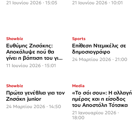
στην Αίγινα
τη ζωή τους να αλλάζει
21 Ιουνίου 2026 · 15:05
21 Ιουνίου 2026 · 10:01
Showbiz
Sports
Ευθύμης Ζησάκης:
Επίθεση Ντεμικέλις σε
Αποκάλυψε πού θα
δημοσιογράφο
γίνει η βάπτιση του γιου
24 Μαρτίου 2026 · 21:00
του
11 Ιουνίου 2026 · 15:01
Showbiz
Media
Πρώτα γενέθλια για τον
«Το σόι σου»: Η αλλαγή
Ζησάκη junior
ημέρας και η είσοδος
του Αποστόλη Τότσικα
24 Μαρτίου 2026 · 14:50
21 Ιανουαρίου 2026 ·
18:00