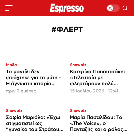
#ΦΛΕΡΤ
Μοδα
Showbiz
Το μαντίλι δεν
Κατερίνα Παπουτσάκη:
φτιάχτηκε για τη μύτη -
«Τελευταία με
Η άγνωστη ιστορία
φλερτάρουν πολύ
πίσω από το πιο
γυναίκες – Είναι
πριν 2 ημέρες
15 Ιουλίου 2026 · 12:41
παρεξηγημένο
γοητευτικό»
αξεσουάρ
Showbiz
Showbiz
Σοφία Μαριόλα: «Έχω
Μαρία Πασαλίδου: Το
στιγματιστεί ως
«The Voice», o
“γυναίκα του Στράτου”
Πανταζής και ο ρόλος