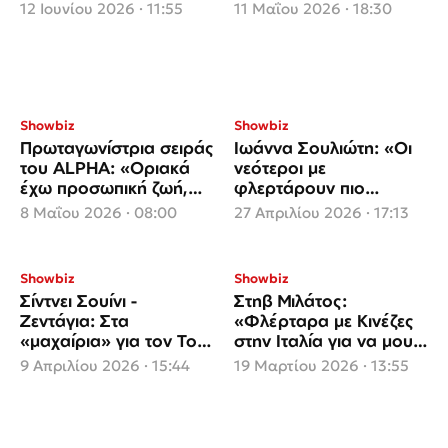
και δε με φλερτάρουν»
του φλερτ από την
12 Ιουνίου 2026 · 11:55
11 Μαΐου 2026 · 18:30
πίστα
Showbiz
Showbiz
Πρωταγωνίστρια σειράς
Ιωάννα Σουλιώτη: «Οι
του ALPHA: «Οριακά
νεότεροι με
έχω προσωπική ζωή,
φλερτάρουν πιο
έχω ξεχάσει πως είναι
εύκολα»
8 Μαΐου 2026 · 08:00
27 Απριλίου 2026 · 17:13
να με φλερτάρουν»
Showbiz
Showbiz
Σίντνει Σουίνι -
Στηβ Μιλάτος:
Ζεντάγια: Στα
«Φλέρταρα με Κινέζες
«μαχαίρια» για τον Τομ
στην Ιταλία για να μου
Χόλαντ!
πάρουν φαγητό»
9 Απριλίου 2026 · 15:44
19 Μαρτίου 2026 · 13:55