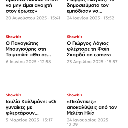
να μην είμαι ανοιχτή
δημοσιεύματα τον
στον έρωτα;»
εμπόδισαν να
φλερτάρει μια γυναίκα
20 Αυγούστου 2025 · 15:41
24 Ιουνίου 2025 · 13:52
που του άρεσε
Showbiz
Showbiz
Ο Παναγιώτης
Ο Γιώργος Λάγιος
Μπουγιούρης στη
φλέρταρε τη Φαίη
Τσιμτσιλή: «Θα σε
Σκορδά on camera
φλέρταρα άνετα αλλά
6 Ιουνίου 2025 · 12:58
23 Απριλίου 2025 · 15:57
είσαι παντρεμένη»
Showbiz
Showbiz
Ιουλία Καλλιμάνη: «Οι
«Πικάντικες»
γυναίκες με
αποκαλύψεις από τον
φλερτάρουν
Μελέτη Ηλία
περισσότερο»
5 Μαρτίου 2025 · 15:17
24 Ιανουαρίου 2025 ·
12:29