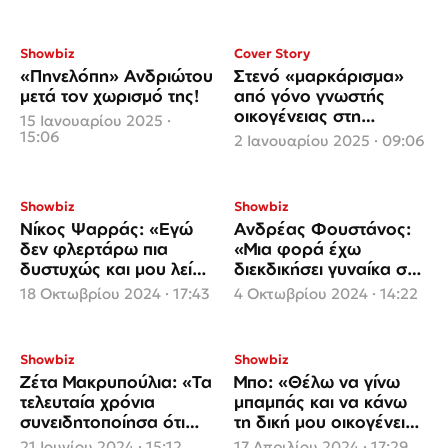
Showbiz
Cover Story
«Πηνελόπη» Ανδριώτου
Στενό «μαρκάρισμα»
μετά τον χωρισμό της!
από γόνο γνωστής
οικογένειας στη
15 Ιανουαρίου 2025 ·
φρεσκοχωρισμένη Ζέτα
15:06
2 Ιανουαρίου 2025 · 09:06
Θεοδωροπούλου!
Showbiz
Showbiz
Νίκος Ψαρράς: «Εγώ
Ανδρέας Φουστάνος:
δεν φλερτάρω πια
«Μια φορά έχω
δυστυχώς και μου λείπει
διεκδικήσει γυναίκα στη
πολύ«
ζωή μου, οι άλλες
18 Οκτωβρίου 2024 · 17:43
4 Οκτωβρίου 2024 · 14:22
ερχόντουσαν εύκολα»
Showbiz
Showbiz
Ζέτα Μακρυπούλια: «Τα
Μπο: «Θέλω να γίνω
τελευταία χρόνια
μπαμπάς και να κάνω
συνειδητοποίησα ότι
τη δική μου οικογένεια
δεν είμαι σε φάση για
γιατί τα χρόνια
21 Ιουνίου 2024 · 15:12
17 Απριλίου 2024 · 17:29