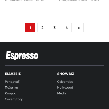
οικογένεια»
περνάνε»
Σελιδοποίηση
1
2
3
4
»
άρθρων
ΕΙΔΉΣΕΙΣ
SHOWBIZ
Ρεπορτάζ
Celebrities
Πολιτική
Hollywood
Κόσμος
Media
Cover Story