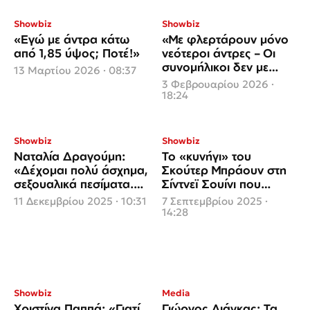
Showbiz
Showbiz
«Εγώ με άντρα κάτω
«Με φλερτάρουν μόνο
από 1,85 ύψος; Ποτέ!»
νεότεροι άντρες – Οι
συνομήλικοι δεν με
13 Μαρτίου 2026 · 08:37
βλέπουν»
3 Φεβρουαρίου 2026 ·
18:24
Showbiz
Showbiz
Ναταλία Δραγούμη:
Το «κυνήγι» του
«Δέχομαι πολύ άσχημα,
Σκούτερ Μπράουν στη
σεξουαλικά πεσίματα.
Σίντνεϊ Σουίνι που
Μου στέλνουν
ξέκίνησε από τον γάμο
11 Δεκεμβρίου 2025 · 10:31
7 Σεπτεμβρίου 2025 ·
φωτογραφίες»
του Τζεφ Μπέζος
14:28
Showbiz
Media
Χριστίνα Παππά: «Γιατί
Γιώργος Λιάγκας: Τα