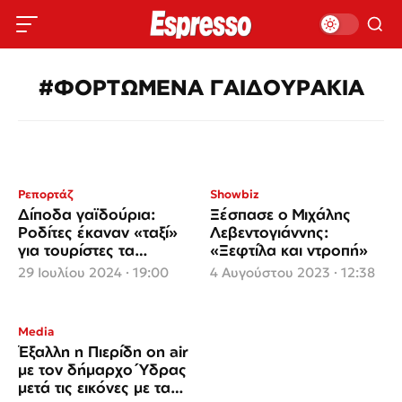
#ΦΟΡΤΩΜΕΝΑ ΓΑΙΔΟΥΡΑΚΙΑ
Ρεπορτάζ
Showbiz
Δίποδα γαϊδούρια:
Ξέσπασε ο Μιχάλης
Ροδίτες έκαναν «ταξί»
Λεβεντογιάννης:
για τουρίστες τα
«Ξεφτίλα και ντροπή»
συμπαθή τετράποδα!
29 Ιουλίου 2024 · 19:00
4 Αυγούστου 2023 · 12:38
Media
Έξαλλη η Πιερίδη on air
με τον δήμαρχο Ύδρας
μετά τις εικόνες με τα