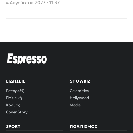
φορτωμένα
4 Αυγούστου 2023 · 11:37
γαϊδουράκια
ΕΙΔΉΣΕΙΣ
SHOWBIZ
Ρεπορτάζ
Celebrities
Πολιτική
Hollywood
Κόσμος
Media
Cover Story
SPORT
ΠΟΛΙΤΙΣΜΌΣ