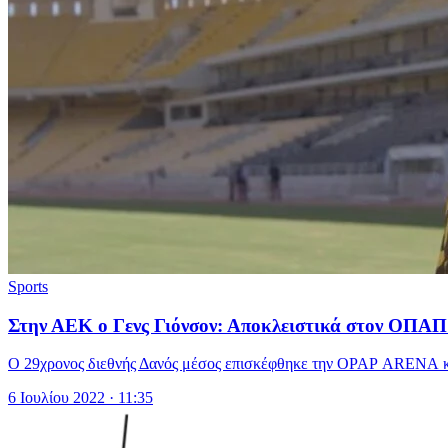
Sports
Στην ΑΕΚ ο Γενς Γιόνσον: Αποκλειστικά στον ΟΠΑΠ
Ο 29χρονος διεθνής Δανός μέσος επισκέφθηκε την OPAP ARENA και 
6 Ιουλίου 2022 · 11:35