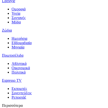
Lifestyle
Ομορφιά
Υγεία
Συνταγές
Μόδα
Ζώδια
Ημερήσια
Εβδομαδιαία
Μηνιαία
Πρωτοσέλιδα
Αθλητικά
Οικονομικά
Πολιτικά
Espresso TV
Εκπομπές
Συνεντεύξεις
Ρεπορτάζ
Περισσότερα