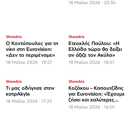
διασύρεται»
18 Μαΐου 2026 · 20:34
Showbiz
Showbiz
Ο Κοντόπουλος για τη
Ετεοκλής Παύλου: «Η
νίκη στη Eurovision:
Ελλάδα τώρα θα δείξει
«Δεν το περιμέναμε»
αν άξιζε τον Ακύλα»
18 Μαΐου 2026 · 19:27
18 Μαΐου 2026 · 18:31
Showbiz
Showbiz
Tι μας οδήγησε στην
Κοζάκου – Καπουτζίδης
κατρΑkyla
για Eurovision: «Έχουμε
ζήσει και καλύτερες
18 Μαΐου 2026 · 17:25
διοργανώσεις»
18 Μαΐου 2026 · 16:01