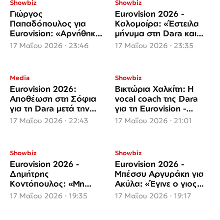
Showbiz
Showbiz
Γιώργος
Eurovision 2026 -
Παπαδόπουλος για
Καλομοίρα: «Έστειλα
Eurovision: «Αρνήθηκα
μήνυμα στη Dara και
δύο φορές να πάω,
κοίτα που κέρδισε!»
17 Μαΐου 2026 · 23:46
17 Μαΐου 2026 · 23:35
μπορεί να μου έκλεινε
πόρτες»
Media
Showbiz
Eurovision 2026:
Βικτώρια Χαλκίτη: Η
Αποθέωση στη Σόφια
vocal coach της Dara
για τη Dara μετά την
για τη Eurovision -
ιστορική νίκη της
«Υπάρχει άρωμα
17 Μαΐου 2026 · 22:43
17 Μαΐου 2026 · 21:01
Βουλγαρίας
Ελλάδας στη νίκη της
Βουλγαρίας»
Showbiz
Showbiz
Eurovision 2026 -
Eurovision 2026 -
Δημήτρης
Μπέσσυ Αργυράκη για
Κοντόπουλος: «Μη
Ακύλα: «Έγινε ο γιος
χτυπάτε την Ελλάδα»
μου, μπήκε σπίτι μας και
17 Μαΐου 2026 · 19:35
17 Μαΐου 2026 · 19:17
τον λατρέψαμε»