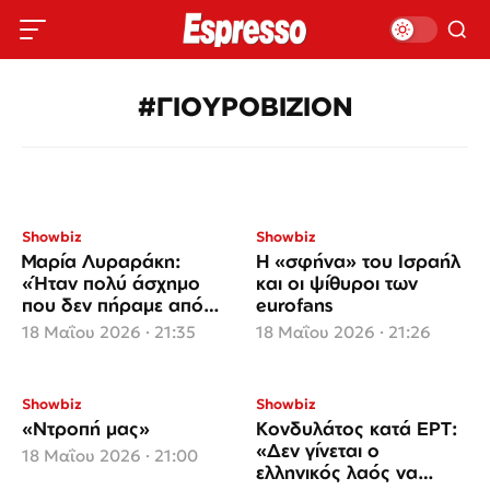
#ΓΙΟΥΡΟΒΙΖΙΟΝ
Showbiz
Showbiz
Μαρία Λυραράκη:
Η «σφήνα» του Ισραήλ
«Ήταν πολύ άσχημο
και οι ψίθυροι των
που δεν πήραμε από
eurofans
πολλές χώρες ούτε
18 Μαΐου 2026 · 21:35
18 Μαΐου 2026 · 21:26
έναν βαθμό»
Showbiz
Showbiz
«Ντροπή μας»
Κονδυλάτος κατά ΕΡΤ:
«Δεν γίνεται ο
18 Μαΐου 2026 · 21:00
ελληνικός λαός να