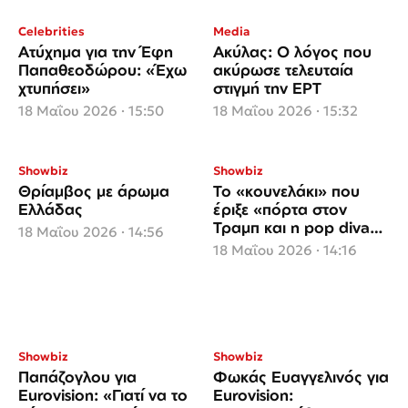
Celebrities
Media
Ατύχημα για την Έφη
Ακύλας: Ο λόγος που
Παπαθεοδώρου: «Έχω
ακύρωσε τελευταία
χτυπήσει»
στιγμή την ΕΡΤ
18 Μαΐου 2026 · 15:50
18 Μαΐου 2026 · 15:32
Showbiz
Showbiz
Θρίαμβος με άρωμα
Το «κουνελάκι» που
Ελλάδας
έριξε «πόρτα στον
Τραμπ και η pop diva
18 Μαΐου 2026 · 14:56
που νίκησε τον καρκίνo
18 Μαΐου 2026 · 14:16
Showbiz
Showbiz
Παπάζογλου για
Φωκάς Ευαγγελινός για
Eurovision: «Γιατί να το
Eurovision: