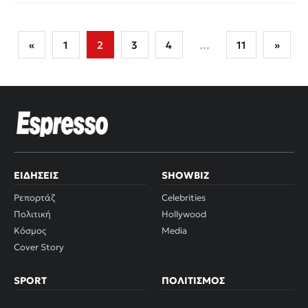
Σελιδοποίηση
«
1
2
3
4
…
11
»
άρθρων
ΕΙΔΉΣΕΙΣ
SHOWBIZ
Ρεπορτάζ
Celebrities
Πολιτική
Hollywood
Κόσμος
Media
Cover Story
SPORT
ΠΟΛΙΤΙΣΜΌΣ