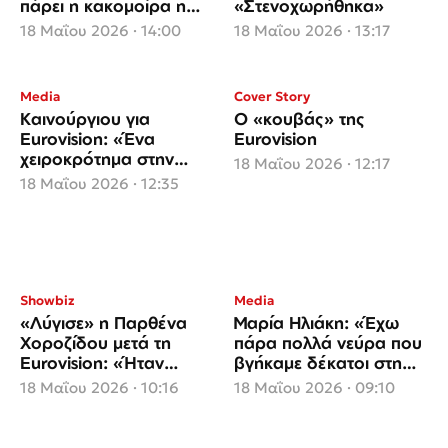
πάρει η κακομοίρα η
«Στενοχωρήθηκα»
Βουλγαρία;»
18 Μαΐου 2026 · 14:00
18 Μαΐου 2026 · 13:17
Media
Cover Story
Καινούργιου για
Ο «κουβάς» της
Eurovision: «Ένα
Eurovision
χειροκρότημα στην
18 Μαΐου 2026 · 12:17
Μπόκοτα που έπεσε
18 Μαΐου 2026 · 12:35
μέσα σε όλα»
Showbiz
Media
«Λύγισε» η Παρθένα
Μαρία Ηλιάκη: «Έχω
Χοροζίδου μετά τη
πάρα πολλά νεύρα που
Eurovision: «Ήταν
βγήκαμε δέκατοι στη
μοναδικό»
Eurovision»
18 Μαΐου 2026 · 10:16
18 Μαΐου 2026 · 09:10