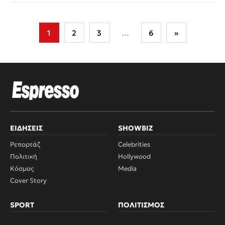
Σελιδοποίηση
1
2
3
…
6
»
άρθρων
ΕΙΔΉΣΕΙΣ
SHOWBIZ
Ρεπορτάζ
Celebrities
Πολιτική
Hollywood
Κόσμος
Media
Cover Story
SPORT
ΠΟΛΙΤΙΣΜΌΣ