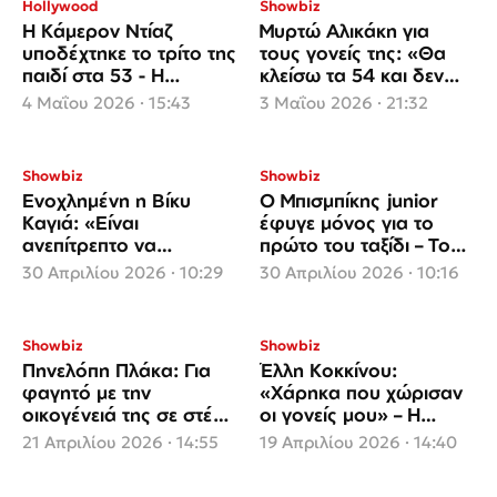
Hollywood
Showbiz
Η Κάμερον Ντίαζ
Μυρτώ Αλικάκη για
υποδέχτηκε το τρίτο της
τους γονείς της: «Θα
παιδί στα 53 - Η
κλείσω τα 54 και δεν
συγκινητική
έχω καταφέρει να τους
4 Μαΐου 2026 · 15:43
3 Μαΐου 2026 · 21:32
ανακοίνωση του
καταλάβω»
συζύγου της!
Showbiz
Showbiz
Ενοχλημένη η Βίκυ
Ο Μπισμπίκης junior
Καγιά: «Είναι
έφυγε μόνος για το
ανεπίτρεπτο να
πρώτο του ταξίδι – Το
διαβάζουν τα παιδιά
συγκινητικό μήνυμα της
30 Απριλίου 2026 · 10:29
30 Απριλίου 2026 · 10:16
μας ότι χωρίζουν οι
Κωνσταντίνας Μπεκιάρη
γονείς τους»
Showbiz
Showbiz
Πηνελόπη Πλάκα: Για
Έλλη Κοκκίνου:
φαγητό με την
«Χάρηκα που χώρισαν
οικογένειά της σε στέκι
οι γονείς μου» – Η
της Θεσσαλονίκης
εξομολόγηση για τα
21 Απριλίου 2026 · 14:55
19 Απριλίου 2026 · 14:40
παιδικά της χρόνια