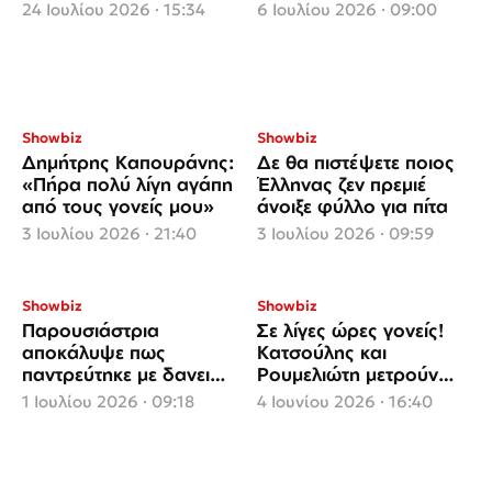
Αλεξάντρα
προσωπική ιστορία που
24 Ιουλίου 2026 · 15:34
6 Ιουλίου 2026 · 09:00
λίγοι γνωρίζουν
Showbiz
Showbiz
Δημήτρης Καπουράνης:
Δε θα πιστέψετε ποιος
«Πήρα πολύ λίγη αγάπη
Έλληνας ζεν πρεμιέ
από τους γονείς μου»
άνοιξε φύλλο για πίτα
3 Ιουλίου 2026 · 21:40
3 Ιουλίου 2026 · 09:59
Showbiz
Showbiz
Παρουσιάστρια
Σε λίγες ώρες γονείς!
αποκάλυψε πως
Κατσούλης και
παντρεύτηκε με δανεικά
Ρουμελιώτη μετρούν
στέφανα και τις βέρες
αντίστροφα - Το
1 Ιουλίου 2026 · 09:18
4 Ιουνίου 2026 · 16:40
των γονιών της
μήνυμα