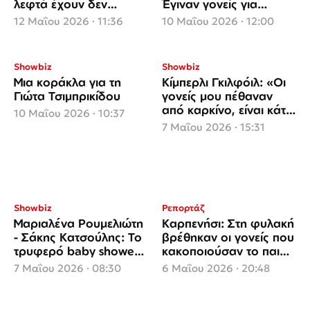
λεφτά έχουν δεν
Έγιναν γονείς για
σκέφτηκαν να στείλουν
πρώτη φορά!
12 Μαΐου 2026 · 11:36
10 Μαΐου 2026 · 12:00
τους γονείς με ένα τζετ
εκεί;»
Showbiz
Showbiz
Μια κοράκλα για τη
Κίμπερλι Γκιλφόιλ: «Οι
Γιώτα Τσιμπρικίδου
γονείς μου πέθαναν
από καρκίνο, είναι κάτι
10 Μαΐου 2026 · 10:37
για το οποίο νοιάζομαι
7 Μαΐου 2026 · 15:31
πολύ»
Showbiz
Ρεπορτάζ
Μαριαλένα Ρουμελιώτη
Καρπενήσι: Στη φυλακή
- Σάκης Κατσούλης: Το
βρέθηκαν οι γονείς που
τρυφερό baby shower
κακοποιούσαν το παιδί
λίγο πριν γίνουν γονείς
τους από το 2022
7 Μαΐου 2026 · 08:30
6 Μαΐου 2026 · 20:48