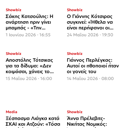
Showbiz
Showbiz
Σάκης Κατσούλης: Η
Ο Γιάννης Κότσιρας
ανάρτηση πριν γίνει
συγκινεί: «Ήθελα να
μπαμπάς - «Την
είναι περήφανοι οι
επόμενη Κυριακή θα
γονείς μου»
1 Ιουνίου 2026 · 16:55
24 Μαΐου 2026 · 19:30
είμαστε τρεις»
Showbiz
Showbiz
Αποστόλης Τότσικας
Γιάννος Περλέγκας:
για τα δίδυμα: «Δεν
Αυτοί οι ηθοποιοί ήταν
κοιμάσαι, χάνεις το
οι γονείς του
μυαλό σου – Η Ρούλα
15 Μαΐου 2026 · 16:00
14 Μαΐου 2026 · 08:00
κράτησε τα πάντα»
Media
Showbiz
Ξέσπασμα Λιάγκα κατά
Άννα Πρέλεβιτς-
ΣΚΑΙ και Ατζούν: «Τόσα
Νικήτας Νομικός: