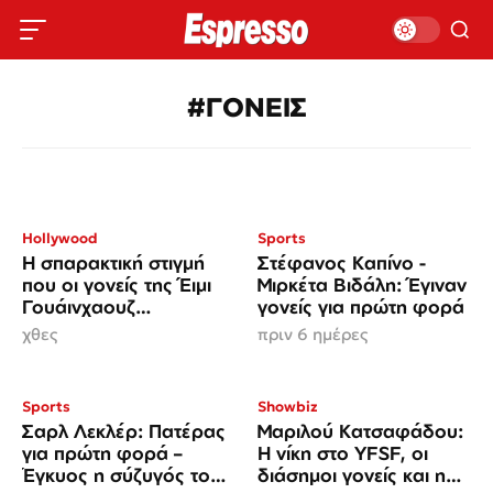
#ΓΟΝΕΙΣ
Hollywood
Sports
Η σπαρακτική στιγμή
Στέφανος Καπίνο -
που οι γονείς της Έιμι
Μιρκέτα Βιδάλη: Έγιναν
Γουάινχαουζ
γονείς για πρώτη φορά
επισκέπτονται τον τάφο
χθες
πριν 6 ημέρες
της, 15 χρόνια μετά τον
θάνατό της
Sports
Showbiz
Σαρλ Λεκλέρ: Πατέρας
Μαριλού Κατσαφάδου:
για πρώτη φορά –
Η νίκη στο YFSF, οι
Έγκυος η σύζυγός του,
διάσημοι γονείς και η