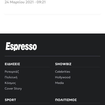
Ομάδας στο Παγκόσμιο
24 Μαρτίου 2021 · 09:21
Κύπελλο (video)
ΕΙΔΉΣΕΙΣ
SHOWBIZ
Ρεπορτάζ
Celebrities
Πολιτική
Hollywood
Κόσμος
Media
Cover Story
SPORT
ΠΟΛΙΤΙΣΜΌΣ