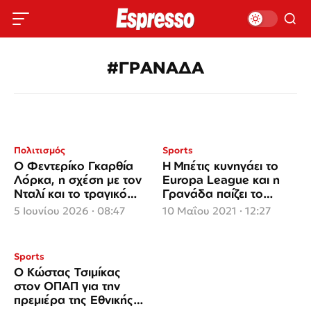
#ΓΡΑΝΑΔΑ
Πολιτισμός
Sports
Ο Φεντερίκο Γκαρθία
Η Μπέτις κυνηγάει το
Λόρκα, η σχέση με τον
Europa League και η
Νταλί και το τραγικό
Γρανάδα παίζει το
τέλος
τελευταίο της χαρτί
5 Ιουνίου 2026 · 08:47
10 Μαΐου 2021 · 12:27
Sports
Ο Κώστας Τσιμίκας
στον ΟΠΑΠ για την
πρεμιέρα της Εθνικής