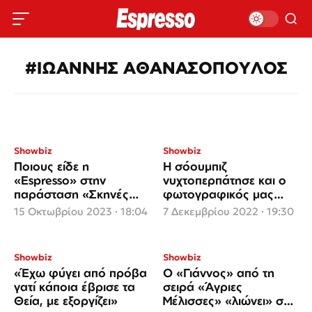
#IΩΑΝΝΗΣ ΑΘΑΝΑΣΟΠΟΥΛΟΣ
Showbiz
Showbiz
Ποιους είδε η
Η σόουμπιζ
«Espresso» στην
νυχτοπερπάτησε και ο
παράσταση «Σκηνές
φωτογραφικός μας
από ένα γάμο» με τους
φακός τους
15 Οκτωβρίου 2023 · 18:04
7 Δεκεμβρίου 2022 · 19:30
Ψαρρά - Ασλάνογλου
απαθανάτισε
Showbiz
Showbiz
«Έχω φύγει από πρόβα
Ο «Γιάννος» από τη
γατί κάποια έβρισε τα
σειρά «Άγριες
Θεία, με εξοργίζει»
Μέλισσες» «λιώνει» στη