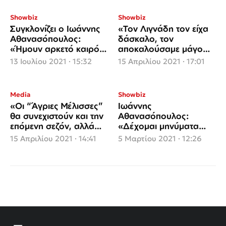
Showbiz
Showbiz
Συγκλονίζει ο Ιωάννης
«Τον Λιγνάδη τον είχα
Αθανασόπουλος:
δάσκαλο, τον
«Ήμουν αρκετό καιρό
αποκαλούσαμε μάγο
σε κώμα» (video)
γιατί ήταν χειριστικός
13 Ιουλίου 2021 · 15:32
15 Απριλίου 2021 · 17:01
στον λόγο του» (video)
Media
Showbiz
«Οι “Άγριες Μέλισσες”
Ιωάννης
θα συνεχιστούν και την
Αθανασόπουλος:
επόμενη σεζόν, αλλά
«Δέχομαι μηνύματα
εγώ δεν θα συνεχίσω,
από ψυχιάτρους για τις
15 Απριλίου 2021 · 14:41
5 Μαρτίου 2021 · 12:26
τελειώνω φέτος»
Άγριες Μέλισσες»
(video)