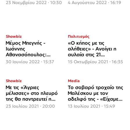
γυμναστική
23 Νοεμβρίου 2022 · 10:30
4 Αυγούστου 2022 · 16:19
Showbiz
Πολιτισμός
Μέμος Μπεγνής -
«Ο κήπος με τις
Ιωάννης
αλήθειες» - Ανοίγει η
Αθανασόπουλος:
αυλαία στις 21
Ζευγάρι στη θεατρική
Οκτωβρίου στο θέατρο
30 Ιουνίου 2022 · 15:37
15 Οκτωβρίου 2021 · 16:35
σκηνή
Μουσούρη
Showbiz
Media
Με τις «Άγριες
Το σοβαρό τροχαίο της
μέλισσες» στο πλευρό
Μαλέσκου με τον
της θα παντρευτεί η
αδελφό της - «Είχαμε
Μιχαλάκη τον
πέσει στο γκρεμό…»
23 Ιουλίου 2021 · 20:00
13 Ιουλίου 2021 · 15:49
Παπαγεωργίου
(video)