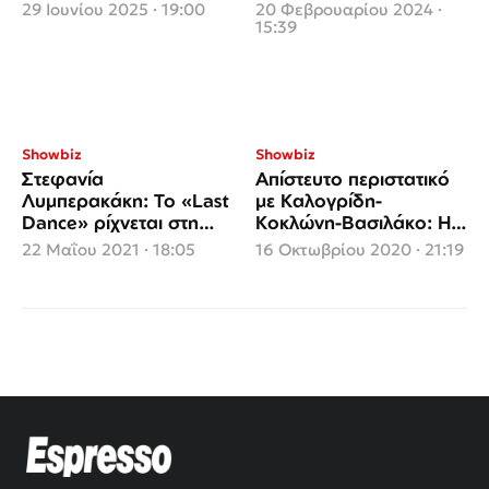
Κρομμύδα
Ισλανδία
29 Ιουνίου 2025 · 19:00
20 Φεβρουαρίου 2024 ·
15:39
Showbiz
Showbiz
Στεφανία
Απίστευτο περιστατικό
Λυμπερακάκη: Το «Last
με Καλογρίδη-
Dance» ρίχνεται στη
Κοκλώνη-Βασιλάκο: Η
μάχη του τελικού της
συνέντευξη που
22 Μαΐου 2021 · 18:05
16 Οκτωβρίου 2020 · 21:19
Eurovision
θεωρήθηκε ερωτική
ταινία (video)