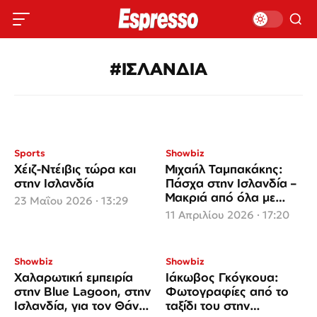
#ΙΣΛΑΝΔΙΑ
Sports
Showbiz
Χέιζ-Ντέιβις τώρα και
Μιχαήλ Ταμπακάκης:
στην Ισλανδία
Πάσχα στην Ισλανδία –
Μακριά από όλα με
23 Μαΐου 2026 · 13:29
φόντο άγρια τοπία
11 Απριλίου 2026 · 17:20
Showbiz
Showbiz
Χαλαρωτική εμπειρία
Ιάκωβος Γκόγκουα:
στην Blue Lagoon, στην
Φωτογραφίες από το
Ισλανδία, για τον Θάνο
ταξίδι του στην