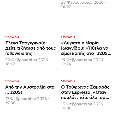
ενδοοικογενειακή βία
25 Φεβρουαρίου 2026 ·
16:37
Showbiz
Showbiz
Έλενα Τσαγκρινού:
«Λύγισε» η Μαρία
Δείτε τι ζήτησε από τους
Ιωαννίδου: «Ήθελα να
followers της
είμαι κριτής στο “J2US”.
Δυστυχώς δεν
20 Φεβρουαρίου 2026 ·
19 Φεβρουαρίου 2026 ·
πιστεύουν στις
16:12
12:24
δυνατότητές μου»
Showbiz
Showbiz
Από την Αυστραλία στο
Ο Τρύφωνας Σαμαράς
… J2US!
στην Espresso: «Οταν
πουλάς, τότε όλοι σου
17 Φεβρουαρίου 2026 ·
κάνουν τεμενάδες»
19:00
13 Φεβρουαρίου 2026 ·
19:00