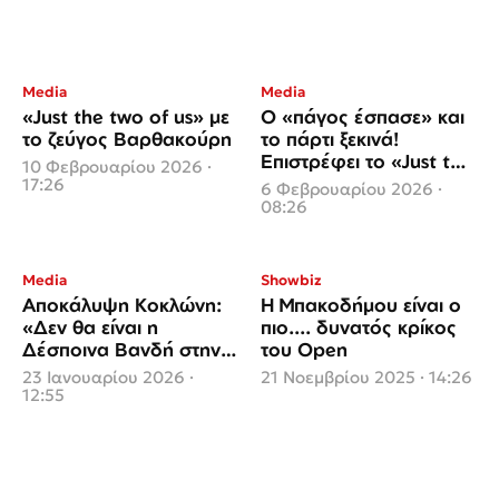
Media
Media
«Just the two of us» με
Ο «πάγος έσπασε» και
το ζεύγος Βαρθακούρη
το πάρτι ξεκινά!
Επιστρέφει το «Just the
10 Φεβρουαρίου 2026 ·
2 of Us»
17:26
6 Φεβρουαρίου 2026 ·
08:26
Media
Showbiz
Αποκάλυψη Κοκλώνη:
Η Μπακοδήμου είναι ο
«Δεν θα είναι η
πιο.... δυνατός κρίκος
Δέσποινα Βανδή στην
του Open
κριτική επιτροπή»
23 Ιανουαρίου 2026 ·
21 Νοεμβρίου 2025 · 14:26
12:55