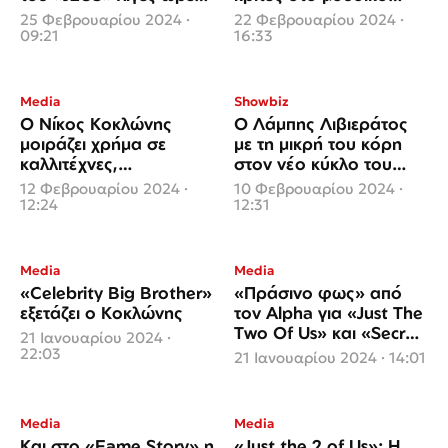
μετά την κηδεία της
σόου
25 Φεβρουαρίου 2024 ·
22 Φεβρουαρίου 2024 ·
μητέρας της
09:21
16:33
Media
Showbiz
Ο Νίκος Κοκλώνης
Ο Λάμπης Λιβιεράτος
μοιράζει χρήμα σε
με τη μικρή του κόρη
καλλιτέχνες,
στον νέο κύκλο του
παρουσιαστές και
σόου «Just the 2 of us»
12 Φεβρουαρίου 2024 ·
10 Φεβρουαρίου 2024 ·
παίκτες reality για το
12:24
12:31
«J2US»
Media
Media
«Celebrity Big Brother»
«Πράσινο φως» από
εξετάζει ο Κοκλώνης
τον Alpha για «Just The
Two Of Us» και «Secret
21 Ιανουαρίου 2024 ·
Song»
22:03
21 Ιανουαρίου 2024 · 14:01
Media
Media
Και στο «Fame Story» η
«Just the 2 of Us»: Η