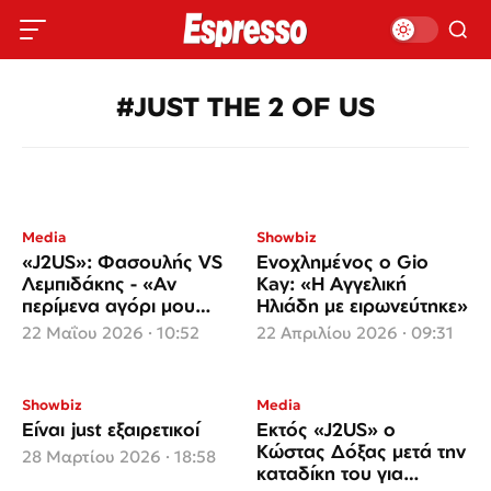
#JUST THE 2 OF US
Media
Showbiz
«J2US»: Φασουλής VS
Ενοχλημένος ο Gio
Λεμπιδάκης - «Αν
Kay: «Η Αγγελική
περίμενα αγόρι μου
Ηλιάδη με ειρωνεύτηκε»
από σένα να με
22 Μαΐου 2026 · 10:52
22 Απριλίου 2026 · 09:31
μάθουν…»
Showbiz
Media
Είναι just εξαιρετικοί
Εκτός «J2US» ο
Κώστας Δόξας μετά την
28 Μαρτίου 2026 · 18:58
καταδίκη του για