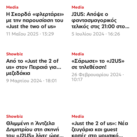
Media
Media
H Σκορδά «φλερτάρει»
J2US: Απόψε ο
με την παρουσίαση του
φαντασμαγορικός
«Just the two of us»
τελικός στις 21:00 στον
Alpha!
11 Μαΐου 2025 · 13:29
5 Ιουλίου 2024 · 16:26
Showbiz
Media
Από το «Just the 2 οf
«Σάρωσε» το «J2US»
us» στον Πειραιά για...
σε τηλεθέαση!
μεζεδάκια
26 Φεβρουαρίου 2024 ·
10:17
9 Μαρτίου 2024 · 18:01
Showbiz
Media
Θλιμμένη η Άντζελα
«Just the 2 of us»: Νέα
Δημητρίου στη σκηνή
ζευγάρια και guest
του «J2US» λίγες ώρες
κριτές στο μουσικό