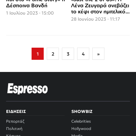
Δέσποινα Βανδή
Λένα Ζευγαρά ανεβάζει
το κέφι στον ημιτελικό
1 Ιουλίου 2023 · 15:00
του σόου
28 Ιουνίου 2023 · 11:17
Σελιδοποίηση
1
2
3
4
»
άρθρων
ΕΙΔΉΣΕΙΣ
SHOWBIZ
Ρεπορτάζ
Celebrities
Πολιτική
Hollywood
Κόσμος
Media