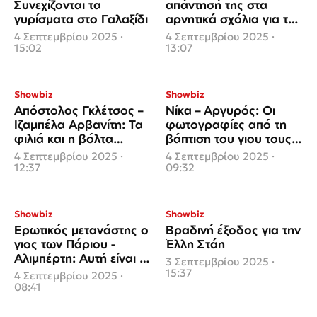
Συνεχίζονται τα
απάντησή της στα
γυρίσματα στο Γαλαξίδι
αρνητικά σχόλια για τα
κιλά της – «Συνεχίστε,
4 Σεπτεμβρίου 2025 ·
4 Σεπτεμβρίου 2025 ·
διασκεδάζω»
15:02
13:07
Showbiz
Showbiz
Απόστολος Γκλέτσος –
Νίκα – Αργυρός: Οι
Ιζαμπέλα Αρβανίτη: Τα
φωτογραφίες από τη
φιλιά και η βόλτα
βάπτιση του γιου τους
χεράκι -χεράκι στα
και η αποκάλυψη για
4 Σεπτεμβρίου 2025 ·
4 Σεπτεμβρίου 2025 ·
σοκάκια της Μυκόνου
την αποβολή
12:37
09:32
Showbiz
Showbiz
Ερωτικός μετανάστης ο
Βραδινή έξοδος για την
γιος των Πάριου -
Έλλη Στάη
Αλιμπέρτη: Αυτή είναι η
3 Σεπτεμβρίου 2025 ·
γιατρός που του
15:37
4 Σεπτεμβρίου 2025 ·
«έκλεψε» την καρδιά
08:41