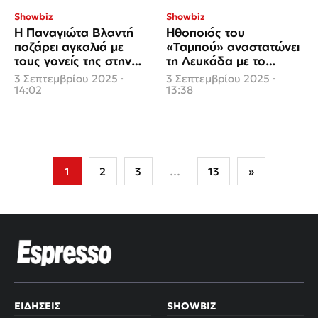
Showbiz
Showbiz
Η Παναγιώτα Βλαντή
Ηθοποιός του
ποζάρει αγκαλιά με
«Ταμπού» αναστατώνει
τους γονείς της στην
τη Λευκάδα με το
Καλαμάτα
μικροσκοπικό της
3 Σεπτεμβρίου 2025 ·
3 Σεπτεμβρίου 2025 ·
μπικίνι
14:02
13:38
Σελιδοποίηση
1
2
3
…
13
»
άρθρων
ΕΙΔΉΣΕΙΣ
SHOWBIZ