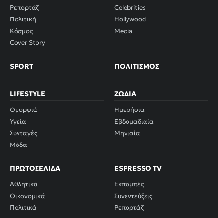
Ρεπορτάζ
Celebrities
Πολιτική
Hollywood
Κόσμος
Media
Cover Story
SPORT
ΠΟΛΙΤΙΣΜΌΣ
LIFESTYLE
ΖΏΔΙΑ
Ομορφιά
Ημερήσια
Υγεία
Εβδομαδιαία
Συνταγές
Μηνιαία
Μόδα
ΠΡΩΤΟΣΈΛΙΔΑ
ESPRESSO TV
Αθλητικά
Εκπομπές
Οικονομικά
Συνεντεύξεις
Πολιτικά
Ρεπορτάζ