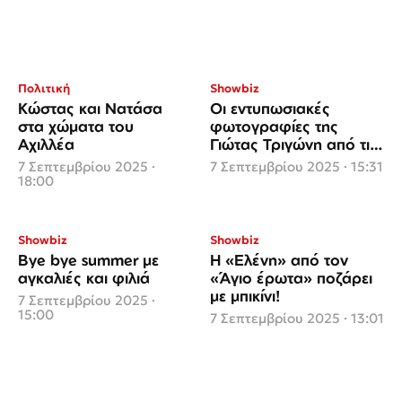
Πολιτική
Showbiz
Κώστας και Νατάσα
Οι εντυπωσιακές
στα χώματα του
φωτογραφίες της
Αχιλλέα
Γιώτας Τριγώνη από τις
διακοπές της
7 Σεπτεμβρίου 2025 ·
7 Σεπτεμβρίου 2025 · 15:31
18:00
Showbiz
Showbiz
Bye bye summer με
Η «Ελένη» από τον
αγκαλιές και φιλιά
«Άγιο έρωτα» ποζάρει
με μπικίνι!
7 Σεπτεμβρίου 2025 ·
15:00
7 Σεπτεμβρίου 2025 · 13:01