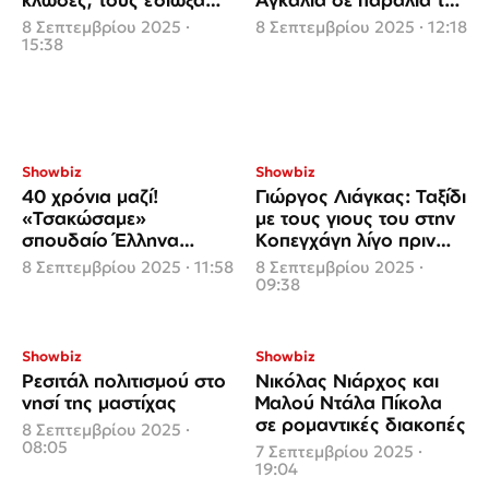
όλους»
Κρήτης
8 Σεπτεμβρίου 2025 ·
8 Σεπτεμβρίου 2025 · 12:18
15:38
Showbiz
Showbiz
40 χρόνια μαζί!
Γιώργος Λιάγκας: Ταξίδι
«Τσακώσαμε»
με τους γιους του στην
σπουδαίο Έλληνα
Κοπεγχάγη λίγο πριν
ηθοποιό σε έξοδο με τη
την πρεμιέρα
8 Σεπτεμβρίου 2025 · 11:58
8 Σεπτεμβρίου 2025 ·
σύζυγό του
09:38
Showbiz
Showbiz
Ρεσιτάλ πολιτισμού στο
Νικόλας Νιάρχος και
νησί της μαστίχας
Μαλού Ντάλα Πίκολα
σε ρομαντικές διακοπές
8 Σεπτεμβρίου 2025 ·
08:05
7 Σεπτεμβρίου 2025 ·
19:04