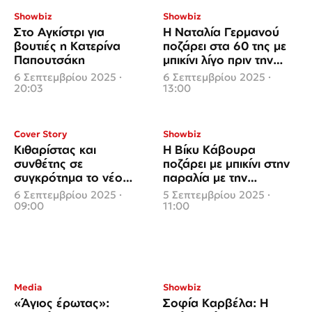
Showbiz
Showbiz
Στο Αγκίστρι για
Η Ναταλία Γερμανού
βουτιές η Κατερίνα
ποζάρει στα 60 της με
Παπουτσάκη
μπικίνι λίγο πριν την
πρεμιέρα
6 Σεπτεμβρίου 2025 ·
6 Σεπτεμβρίου 2025 ·
20:03
13:00
Cover Story
Showbiz
Κιθαρίστας και
Η Βίκυ Κάβουρα
συνθέτης σε
ποζάρει με μπικίνι στην
συγκρότημα το νέο
παραλία με την
αμόρε της Κουλιανού
κορούλα της
6 Σεπτεμβρίου 2025 ·
5 Σεπτεμβρίου 2025 ·
09:00
11:00
Media
Showbiz
«Άγιος έρωτας»:
Σοφία Καρβέλα: Η