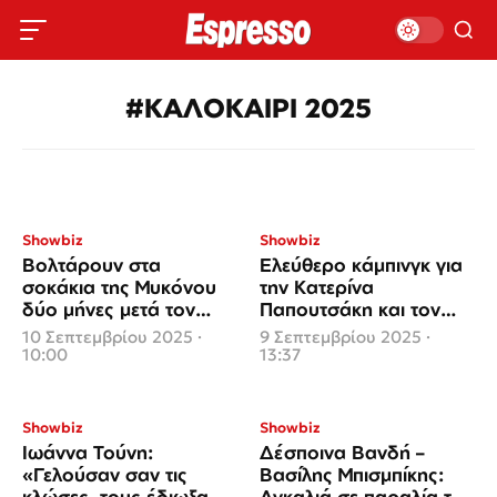
#ΚΑΛΟΚΑΙΡΙ 2025
Showbiz
Showbiz
Βολτάρουν στα
Ελεύθερο κάμπινγκ για
σοκάκια της Μυκόνου
την Κατερίνα
δύο μήνες μετά τον
Παπουτσάκη και τον
γάμο τους
σύντροφό της
10 Σεπτεμβρίου 2025 ·
9 Σεπτεμβρίου 2025 ·
10:00
13:37
Showbiz
Showbiz
Ιωάννα Τούνη:
Δέσποινα Βανδή –
«Γελούσαν σαν τις
Βασίλης Μπισμπίκης:
κλώσες, τους έδιωξα
Αγκαλιά σε παραλία της