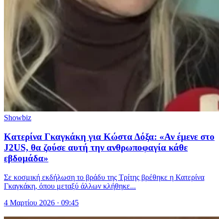
Showbiz
Κατερίνα Γκαγκάκη για Κώστα Δόξα: «Αν έμενε στο
J2US, θα ζούσε αυτή την ανθρωποφαγία κάθε
εβδομάδα»
Σε κοσμική εκδήλωση το βράδυ της Τρίτης βρέθηκε η Κατερίνα
Γκαγκάκη, όπου μεταξύ άλλων κλήθηκε...
4 Μαρτίου 2026 · 09:45