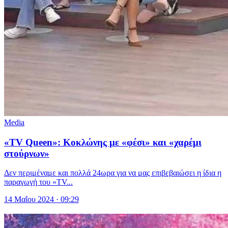
Media
«TV Queen»: Κοκλώνης με «φέσι» και «χαρέμι
στούρνων»
Δεν περιμέναμε και πολλά 24ωρα για να μας επιβεβαιώσει η ίδια η
παραγωγή του «TV...
14 Μαΐου 2024 · 09:29