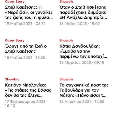
Cover Story
Showbiz
Στηβ Κακέτσης: Η
Όταν ο Στηβ Κακέτσης
«Νεράιδα», οι γυναίκες
παραδέχτηκε δημόσια:
της ζωής του, η φυλακή
«Η Άντζελα Δημητρίου
και το παράπονό του
είναι ο λόγος που
19 Μαΐου 2023 · 08:31
18 Μαΐου 2023 · 19:07
χώρισα από την
Κατιάνα»
Cover Story
Showbiz
Έφυγε από τη ζωή ο
Κάτια Δανδουλάκη:
Στηβ Κακέτσης
«Έμαθα να την
περιμένω την αποτυχία
18 Μαΐου 2023 · 18:38
και να μη με σοκάρει»
18 Μαρτίου 2023 · 09:15
Showbiz
Showbiz
Κατιάνα Μπαλανίκα:
Το συγκινητικό ποστ της
«Τις ατάκες της Σάσας
Ταβουλάρη για τον
δεν θα της έλεγε
Νάτση: «Πάνο είσαι το
εύκολα μια γυναίκα»
αιώνιο παιδί που θα
17 Φεβρουαρίου 2023 ·
18 Απριλίου 2022 · 12:58
μας λείπει για πάντα»
16:40