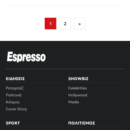
Σελιδοποίηση
1
2
»
άρθρων
ΕΙΔΉΣΕΙΣ
SHOWBIZ
Ρεπορτάζ
Celebrities
Πολιτική
Hollywood
Κόσμος
Media
Cover Story
SPORT
ΠΟΛΙΤΙΣΜΌΣ