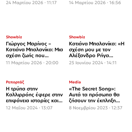
και το συγκινητικό
24 Μαρτίου 2026 · 11:17
14 Μαρτίου 2026 · 16:56
μήνυμα
Showbiz
Showbiz
Γιώργος Μαρίνος –
Κατιάνα Μπαλανίκα: «Η
Κατιάνα Μπαλανίκα: Μια
σχέση μου με τον
σχέση ζωής που
Αλέξανδρο Ρήγα
σημάδεψε και τους δύο
τελείωσε πολύ μετά το
11 Μαρτίου 2026 · 20:00
25 Ιουνίου 2024 · 14:11
φινάλε του Dolce Vita»
Ρεπορτάζ
Media
Η τρύπα στην
«The Secret Song»:
Καλλιρρόης έφερε στην
Αυτά τα πρόσωπα θα
επιφάνεια ιστορίες και
ζήσουν την έκπληξη
κουτσομπολιά για τη
στην πρεμιέρα της
12 Μαΐου 2024 · 13:07
8 Νοεμβρίου 2023 · 12:37
μεγάλη ληστεία του
εκπομπής
1992 στην Τράπεζα
Εργασίας