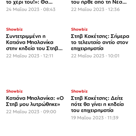
το χέρι του!»: Θα
του ήρθε από τη Νέα
γυρίσει όλη την Ελλάδα
Υόρκη για να τον
24 Μαΐου 2023 · 08:43
22 Μαΐου 2023 · 12:36
αποχαιρετήσει
Showbiz
Showbiz
Συντετριμμένη η
Στηβ Κακέτσης: Σήμερα
Κατιάνα Μπαλανίκα
το τελευταίο αντίο στον
στην κηδεία του Στηβ
επιχειρηματία
Κακέτση
22 Μαΐου 2023 · 12:11
22 Μαΐου 2023 · 10:01
Showbiz
Showbiz
Κατιάνα Μπαλανίκα: «Ο
Στηβ Κακέτσης: Δείτε
Στηβ μου λυτρώθηκε»
πότε θα γίνει η κηδεία
του επιχειρηματία
22 Μαΐου 2023 · 09:00
19 Μαΐου 2023 · 11:39