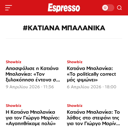
#ΚΑΤΙΑΝΑ ΜΠΑΛΑΝΙΚΑ
Showbiz
Showbiz
Απασφάλισε η Κατιάνα
Κατιάνα Μπαλανίκα:
Μπαλανίκα: «Τον
«Το politically correct
ξυλοκόπησα έντονα στη
μάς φιμώνει»
μέση του δρόμου»
9 Απριλίου 2026 · 11:36
6 Απριλίου 2026 · 18:00
Showbiz
Showbiz
Η Κατιάνα Μπαλανίκα
Κατιάνα Μπαλανίκα: Το
για τον Γιώργο Μαρίνο:
λάθος στο στεφάνι της
«Αγαπηθήκαμε πολύ»
για τον Γιώργο Μαρίνο