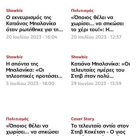
Showbiz
Πολιτισμός
Ο εκνευρισμός της
«Όποιος θέλει να
Κατιάνας Μπαλανίκα
χωρίσει... να σηκώσει
όταν ρωτήθηκε για την
το χέρι του!»: Η
επαναπροβολή του
καλοκαιρινή περιοδεία
20 Ιουλίου 2023 · 16:04
20 Ιουλίου 2023 · 12:37
«Πενήντα πενήντα»
συνεχίζεται
Showbiz
Showbiz
Η σπόντα της
Κατιάνα Μπαλανίκα: «Οι
Μπαλανίκα: «Οι
τελευταίες ημέρες του
τηλεοπτικές προτάσεις
Στηβ ήταν πολύ
δεν ευοδώθηκαν και
δύσκολες, ήταν
5 Ιουλίου 2023 · 18:00
29 Ιουνίου 2023 · 13:59
μάλλον όχι από την
οικογένειά μου»
πλευρά μου»
Πολιτισμός
Cover Story
«Όποιος θέλει να
Το τελευταίο αντίο στον
χωρίσει... να σηκώσει
Στηβ Κακέτση - Ο γιος