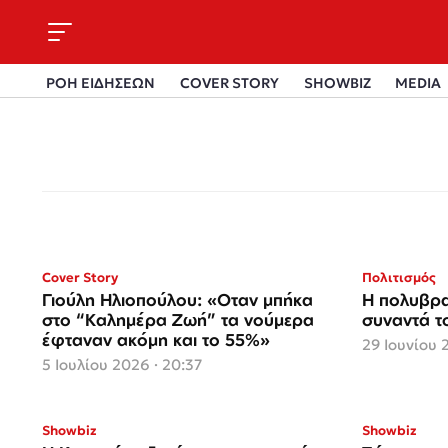
ΡΟΗ ΕΙΔΗΣΕΩΝ
COVER STORY
SHOWBIZ
MEDIA
Cover Story
Πολιτισμός
Γιούλη Ηλιοπούλου: «Οταν μπήκα
Η πολυβρα
στο “Καλημέρα Ζωή” τα νούμερα
συναντά το
έφταναν ακόμη και το 55%»
29 Ιουνίου 
5 Ιουλίου 2026 · 20:37
Showbiz
Showbiz