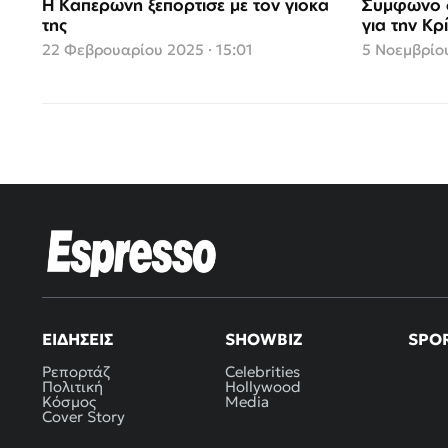
Η Καπερώνη ξεπόρτισε με τον γιόκα
Σύμφωνο σ
της
για την Κ
22 Φεβρουαρίου 2025 · 15:01
5 Νοεμβρίου
ΕΙΔΉΣΕΙΣ
SHOWBIZ
SPO
Ρεπορτάζ
Celebrities
Πολιτική
Hollywood
Κόσμος
Media
Cover Story