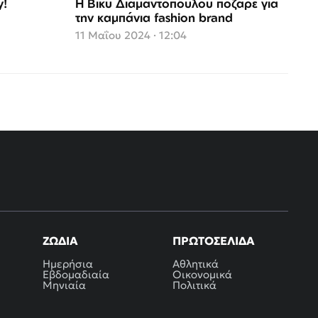
y!
Η Βίκυ Διαμαντοπούλου πόζαρε για
την καμπάνια fashion brand
11 Μαΐου 2024 · 12:04
ΖΏΔΙΑ
ΠΡΩΤΟΣΈΛΙΔΑ
Ημερήσια
Αθλητικά
Εβδομαδιαία
Οικονομικά
Μηνιαία
Πολιτικά