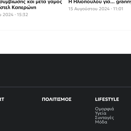
υμβίωσης και μετά γάμος
H Ηλιοπούλου για... grann
ρίστελ Καπερώνη
15 Αυγούστου 2024 · 11:01
 2024 · 15:32
RT
ΠΟΛΙΤΙΣΜΌΣ
LIFESTYLE
Ομορφιά
Υγεία
Συνταγές
Μόδα