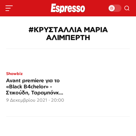
#ΚΡΥΣΤΑΛΛΙΑ ΜΑΡΙΑ
ΑΛΙΜΠΕΡΤΗ
Showbiz
Αvant premiere για το
«Black B4chelor» -
Στικούδη, Ταραμπάνκο,
Καζαντζιάν και
9 Δεκεμβρίου 2021 · 20:00
Ιορδάνου μαγνήτισαν
τα φλας