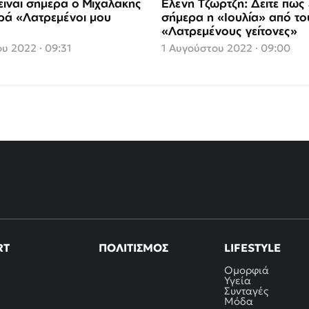
είναι σήμερα ο Μιχαλάκης
Ελένη Τζώρτζη: Δείτε πώς 
ιρά «Λατρεμένοι μου
σήμερα η «Ιουλία» από το
«Λατρεμένους γείτονες»
υ 2022 · 09:31
1 Αυγούστου 2022 · 09:00
RT
ΠΟΛΙΤΙΣΜΌΣ
LIFESTYLE
Ομορφιά
Υγεία
Συνταγές
Μόδα