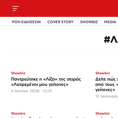
ΡΟΗ ΕΙΔΗΣΕΩΝ
COVER STORY
SHOWBIZ
MEDIA
#Λ
Showbiz
Showbiz
Παντρεύτηκε η «Λίζα» της σειράς
Δείτε πώς
«Λατρεμένοι μου γείτονες»
από τους 
γείτονες»
4 Ιουνίου 2026 · 12:21
12 Ιανουαρί
Showbiz
Showbiz