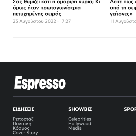
Σας θυμίζει κάτι η όμορφη κυρία; Κι
Δείτε πώς 
όμως ήταν πρωταγωνίστρια
από τη σε
πετυχημένης σειράς
γείτονες»
23 Αυγούστου 2022 · 17:27
11 Αυγούστο
ΕΙΔΉΣΕΙΣ
SHOWBIZ
SPO
Ρεπορτάζ
Celebrities
Πολιτική
Hollywood
Κόσμος
Media
Cover Story