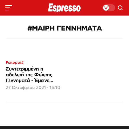
#ΜΑΙΡΗ ΓΕΝΝΗΜΑΤΑ
Ρεπορτάζ
Συντετριμμένη η
αδελφή της Φώφης
Γεννηματά - Έμεινε
μόνη με τη σορό
27 Οκτωβρίου 2021 · 15:10