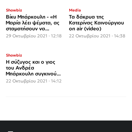
Showbiz
Media
Βίκυ Μπάρκουλη - «Η
Τα δάκρυα της
Μαρία λέει ψέματα, ας
Κατερίνας Καινούργιου
σταματήσουν να
on air (video)
καπηλεύονται το όνομα
29 Οκτωβρίου 2021 · 12:18
22 Οκτωβρίου 2021 · 14:38
του πατέρα μου»
Showbiz
Η σύζυγος και ο γιος
του Ανδρέα
Μπάρκουλη συγκινούν -
«Μακάρι να ζούσε κι
22 Οκτωβρίου 2021 · 14:12
άλλο»