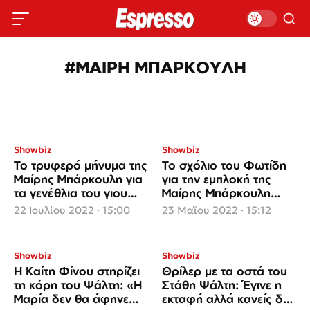
#ΜΑΙΡΗ ΜΠΑΡΚΟΥΛΗ
Showbiz
Showbiz
Το τρυφερό μήνυμα της
Το σχόλιο του Φωτίδη
Μαίρης Μπάρκουλη για
για την εμπλοκή της
τα γενέθλια του γιου
Μαίρης Μπάρκουλη
της, Νικόλα
στην εκταφή του Στάθη
22 Ιουλίου 2022 · 15:00
23 Μαΐου 2022 · 15:12
Ψάλτη
Showbiz
Showbiz
Η Καίτη Φίνου στηρίζει
Θρίλερ με τα οστά του
τη κόρη του Ψάλτη: «Η
Στάθη Ψάλτη: Έγινε η
Μαρία δεν θα άφηνε
εκταφή αλλά κανείς δεν